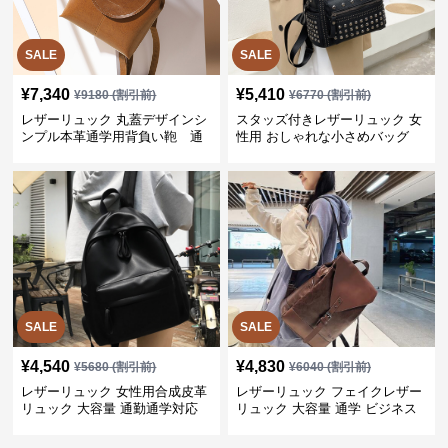
SALE
SALE
¥
7,340
¥
5,410
¥
9180
(割引前)
¥
6770
(割引前)
レザーリュック 丸蓋デザインシ
スタッズ付きレザーリュック 女
ンプル本革通学用背負い鞄 通
性用 おしゃれな小さめバッグ
学
SALE
SALE
¥
4,540
¥
4,830
¥
5680
(割引前)
¥
6040
(割引前)
レザーリュック 女性用合成皮革
レザーリュック フェイクレザー
リュック 大容量 通勤通学対応
リュック 大容量 通学 ビジネス
多機能