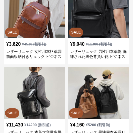
SALE
SALE
¥
3,620
¥
9,040
¥
4530
(割引前)
¥
11300
(割引前)
レザーリュック 女性用本格革調
レザーリュック 男性用本革鞄 洗
前面収納付きリュック ビジネス
練された黒色背負い鞄 ビジネス
SALE
SALE
¥
11,430
¥
4,160
¥
14290
(割引前)
¥
5200
(割引前)
レザーリュック 本革大容量多機
レザーリュック 男性用本革調リ