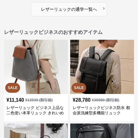
›
レザーリュック
の
通学
一覧へ
レザーリュックビジネスのおすすめアイテム
SALE
SALE
¥
11,140
¥
28,780
¥
13930
(割引前)
¥
35980
(割引前)
レザーリュック ビジネス上品な
レザーリュックビジネス防水 都
二色使い本革リュック きれいめ
会派洗練型多機能リュック
通勤バッグ