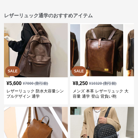
レザーリュック通学のおすすめアイテム
SALE
SALE
¥
5,600
¥
8,250
¥
7000
(割引前)
¥
10320
(割引前)
レザーリュック 防水大容量シン
メンズ 本革 レザーリュック 大
プルデザイン 通学
容量 通学 登山 背負い鞄