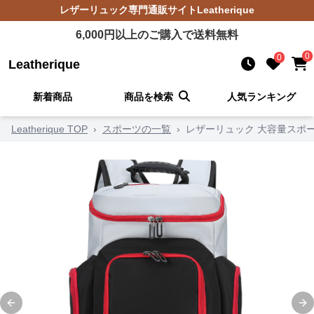
レザーリュック
専門通販サイト
Leatherique
6,000
円以上のご購入で送料無料
0
0
Leatherique
新着商品
商品を検索
人気ランキング
Leatherique TOP
›
スポーツの一覧
›
レザーリュック 大容量スポ
Previous slide
Ne