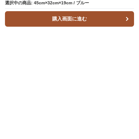
選択中の商品: 45cm×32cm×19cm / ブルー
選択中の商品: 45cm×32cm×19cm / ブルー
購入画面に進む
購入画面に進む
Leatherique
について
利用規約
プライバシー