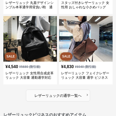
レザーリュック 丸蓋デザインシ
スタッズ付きレザーリュック 女
ンプル本革通学用背負い鞄 通
性用 おしゃれな小さめバッグ
学
SALE
SALE
¥
4,540
¥
4,830
¥
5680
(割引前)
¥
6040
(割引前)
レザーリュック 女性用合成皮革
レザーリュック フェイクレザー
リュック 大容量 通勤通学対応
リュック 大容量 通学 ビジネス
多機能
›
レザーリュック
の
通学
一覧へ
レザーリュックビジネスのおすすめアイテム