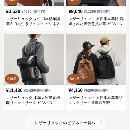
SALE
SALE
¥
3,620
¥
9,040
¥
4530
(割引前)
¥
11300
(割引前)
レザーリュック 女性用本格革調
レザーリュック 男性用本革鞄 洗
前面収納付きリュック ビジネス
練された黒色背負い鞄 ビジネス
SALE
SALE
¥
11,430
¥
4,160
¥
14290
(割引前)
¥
5200
(割引前)
レザーリュック 本革大容量多機
レザーリュック 男性用本革調リ
能リュックサック ビジネス
ュックサック通勤通学鞄
›
レザーリュック
の
ビジネス
一覧へ