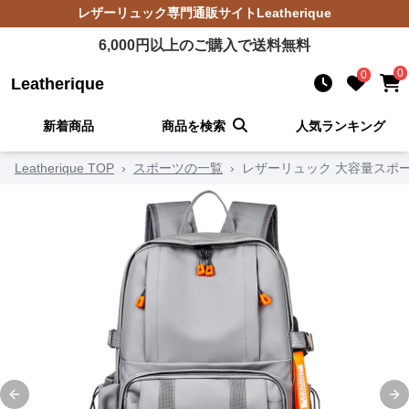
レザーリュック
専門通販サイト
Leatherique
6,000
円以上のご購入で送料無料
0
0
Leatherique
新着商品
商品を検索
人気ランキング
Leatherique TOP
›
スポーツの一覧
›
レザーリュック 大容量スポ
Previous slide
Ne