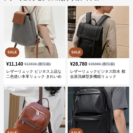
SALE
SALE
¥
11,140
¥
28,780
¥
13930
(割引前)
¥
35980
(割引前)
レザーリュック ビジネス上品な
レザーリュックビジネス防水 都
二色使い本革リュック きれいめ
会派洗練型多機能リュック
通勤バッグ