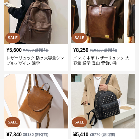
SALE
SALE
¥
5,600
¥
8,250
¥
7000
(割引前)
¥
10320
(割引前)
レザーリュック 防水大容量シン
メンズ 本革 レザーリュック 大
プルデザイン 通学
容量 通学 登山 背負い鞄
SALE
SALE
¥
7,340
¥
5,410
¥
9180
(割引前)
¥
6770
(割引前)