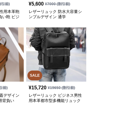
¥
5,600
割引前)
¥
7000
(割引前)
男性用本革鞄
レザーリュック 防水大容量シ
負い鞄 ビジ
ンプルデザイン 通学
SALE
¥
15,720
引前)
¥
19650
(割引前)
丸蓋デザイン
レザーリュック ビジネス男性
用背負い
用本革都市型多機能リュック