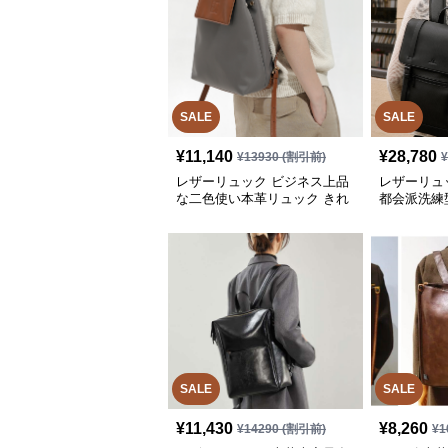
SALE
SALE
¥
11,140
¥
28,780
¥
13930
(割引前)
レザーリュック ビジネス上品
レザーリュ
な二色使い本革リュック きれ
都会派洗練
いめ通勤バッグ
SALE
SALE
¥
11,430
¥
8,260
¥
14290
(割引前)
¥
1