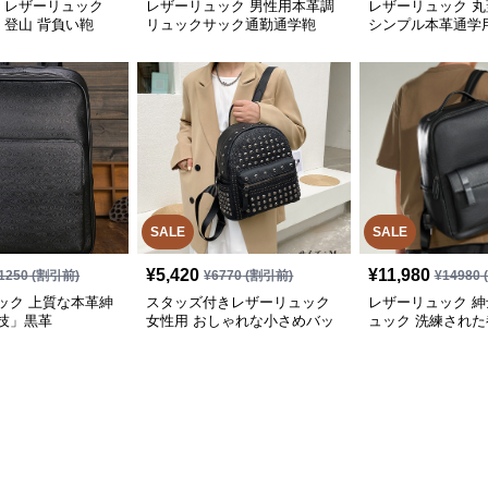
革 レザーリュック
レザーリュック 男性用本革調
レザーリュック 
 登山 背負い鞄
リュックサック通勤通学鞄
シンプル本革通学
鞄 通学
SALE
SALE
¥
5,420
¥
11,980
1250
(割引前)
¥
6770
(割引前)
¥
14980
ック 上質な本革紳
スタッズ付きレザーリュック
レザーリュック 
技」黒革
女性用 おしゃれな小さめバッ
ュック 洗練され
グ
能鞄 ビジネス