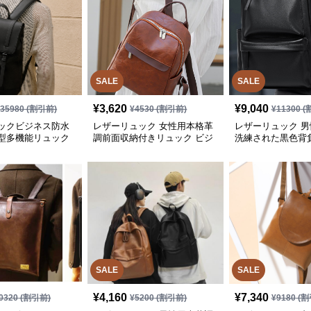
SALE
SALE
¥
3,620
¥
9,040
¥
35980
(割引前)
¥
4530
(割引前)
¥
11300
(
ックビジネス防水
レザーリュック 女性用本格革
レザーリュック 
型多機能リュック
調前面収納付きリュック ビジ
洗練された黒色背
ネス
ネス
SALE
SALE
¥
4,160
¥
7,340
0320
(割引前)
¥
5200
(割引前)
¥
9180
(割