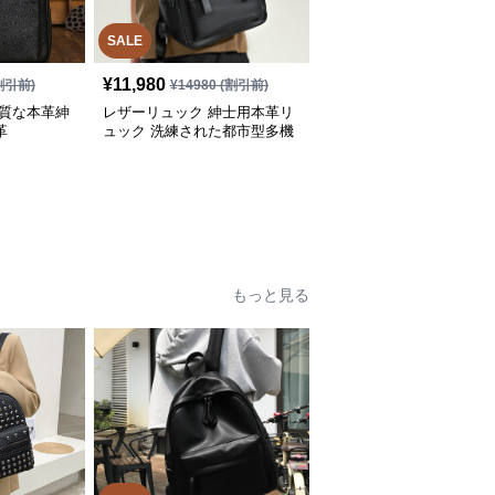
SALE
¥
11,980
割引前)
¥
14980
(割引前)
上質な本革紳
レザーリュック 紳士用本革リ
革
ュック 洗練された都市型多機
能鞄 ビジネス
もっと見る