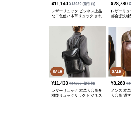
¥
11,140
¥
28,780
¥
13930
(割引前)
レザーリュック ビジネス上品
レザーリュ
な二色使い本革リュック きれ
都会派洗練
いめ通勤バッグ
SALE
SALE
¥
11,430
¥
8,260
¥
14290
(割引前)
¥
1
レザーリュック 本革大容量多
メンズ 本
機能リュックサック ビジネス
大容量 通学