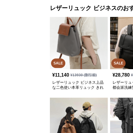
レザーリュック
ビジネス
のお
SALE
SALE
¥
11,140
¥
28,780
¥
13930
(割引前)
レザーリュック ビジネス上品
レザーリュ
な二色使い本革リュック きれ
都会派洗練
いめ通勤バッグ