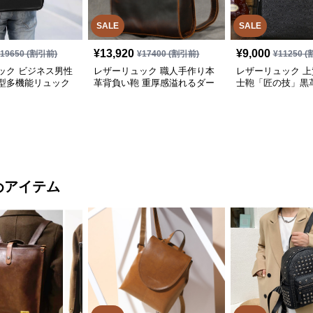
SALE
SALE
¥
13,920
¥
9,000
¥
19650
(割引前)
¥
17400
(割引前)
¥
11250
(
ック ビジネス男性
レザーリュック 職人手作り本
レザーリュック 
型多機能リュック
革背負い鞄 重厚感溢れるダー
士鞄「匠の技」黒
クブラウン
めアイテム