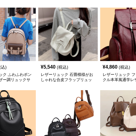
¥
5,540
¥
4,860
税込)
(税込)
(税込)
ック ふわふわポン
レザーリュック 石畳模様がお
レザーリュック 
ザー調リュックサ
しゃれな合皮フラップリュッ
クル本革風通学レ
ク
ク