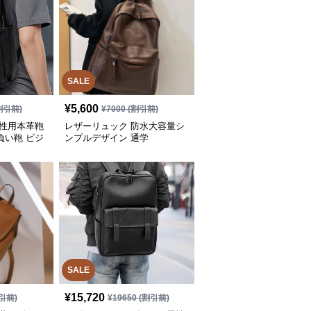
SALE
¥
5,600
割引前)
¥
7000
(割引前)
男性用本革鞄
レザーリュック 防水大容量シ
負い鞄 ビジ
ンプルデザイン 通学
SALE
¥
15,720
引前)
¥
19650
(割引前)