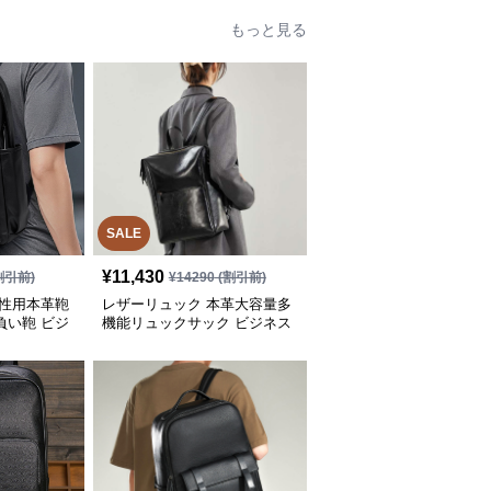
もっと見る
SALE
¥
11,430
割引前)
¥
14290
(割引前)
男性用本革鞄
レザーリュック 本革大容量多
負い鞄 ビジ
機能リュックサック ビジネス