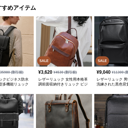
すすめアイテム
SALE
SALE
¥
3,620
¥
9,040
¥
35980
(割引前)
¥
4530
(割引前)
¥
11300
(
ックビジネス防水
レザーリュック 女性用本格革
レザーリュック 
型多機能リュック
調前面収納付きリュック ビジ
洗練された黒色背
ネス
ネス