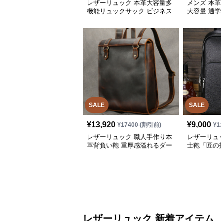
レザーリュック 本革大容量多
メンズ 本
機能リュックサック ビジネス
大容量 通学
SALE
SALE
¥
13,920
¥
9,000
¥
17400
(割引前)
¥
1
レザーリュック 職人手作り本
レザーリュ
革背負い鞄 重厚感溢れるダー
士鞄「匠の
クブラウン
レザーリュック 新着アイテム