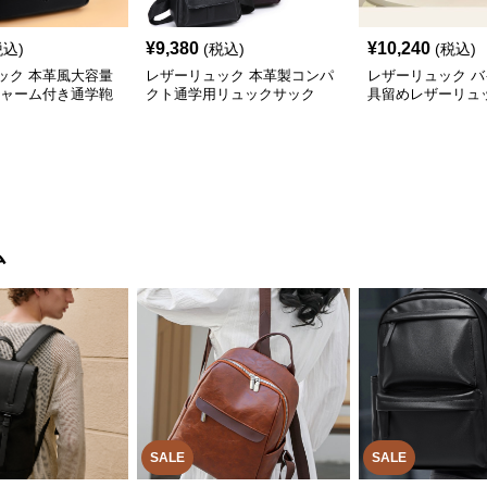
¥
9,380
¥
10,240
税込)
(税込)
(税込)
ック 本革風大容量
レザーリュック 本革製コンパ
レザーリュック 
チャーム付き通学鞄
クト通学用リュックサック
具留めレザーリュ
ム
SALE
SALE