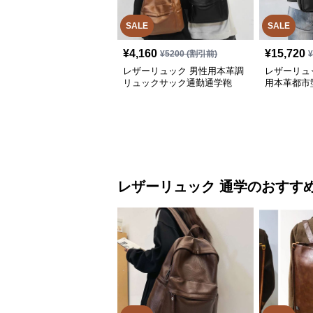
SALE
SALE
¥
4,160
¥
15,720
¥
5200
(割引前)
レザーリュック 男性用本革調
レザーリュ
リュックサック通勤通学鞄
用本革都市
レザーリュック
通学
のおすす