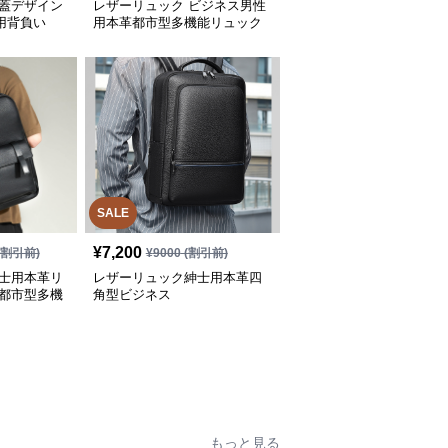
丸蓋デザイン
レザーリュック ビジネス男性
用背負い
用本革都市型多機能リュック
SALE
¥
7,200
(割引前)
¥
9000
(割引前)
紳士用本革リ
レザーリュック紳士用本革四
た都市型多機
角型ビジネス
もっと見る