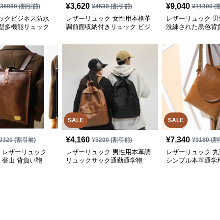
¥
3,620
¥
9,040
¥
35980
(割引前)
¥
4530
(割引前)
¥
11300
(
ックビジネス防水
レザーリュック 女性用本格革
レザーリュック 
型多機能リュック
調前面収納付きリュック ビジ
洗練された黒色背
ネス
ネス
SALE
SALE
¥
4,160
¥
7,340
0320
(割引前)
¥
5200
(割引前)
¥
9180
(割
革 レザーリュック
レザーリュック 男性用本革調
レザーリュック 
 登山 背負い鞄
リュックサック通勤通学鞄
シンプル本革通学
鞄 通学