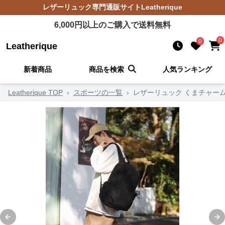
レザーリュック
専門通販サイト
Leatherique
6,000
円以上のご購入で送料無料
0
0
Leatherique
新着商品
商品を検索
人気ランキング
Leatherique TOP
›
スポーツの一覧
›
レザーリュック くまチャー
Previous slide
Ne