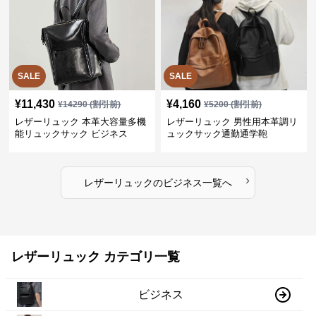
SALE
SALE
¥
11,430
¥
4,160
¥
14290
(割引前)
¥
5200
(割引前)
レザーリュック 本革大容量多機
レザーリュック 男性用本革調リ
能リュックサック ビジネス
ュックサック通勤通学鞄
›
レザーリュック
の
ビジネス
一覧へ
レザーリュック カテゴリ一覧
ビジネス