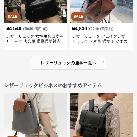
SALE
SALE
¥
4,540
¥
4,830
¥
5680
(割引前)
¥
6040
(割引前)
レザーリュック 女性用合成皮革
レザーリュック フェイクレザー
リュック 大容量 通勤通学対応
リュック 大容量 通学 ビジネス
多機能
›
レザーリュック
の
通学
一覧へ
レザーリュックビジネスのおすすめアイテム