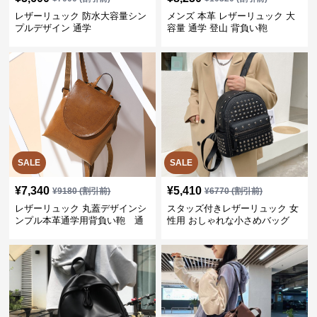
レザーリュック 防水大容量シン
メンズ 本革 レザーリュック 大
プルデザイン 通学
容量 通学 登山 背負い鞄
SALE
SALE
¥
7,340
¥
5,410
¥
9180
(割引前)
¥
6770
(割引前)
レザーリュック 丸蓋デザインシ
スタッズ付きレザーリュック 女
ンプル本革通学用背負い鞄 通
性用 おしゃれな小さめバッグ
学