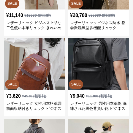
SALE
SALE
¥
11,140
¥
28,780
¥
13930
(割引前)
¥
35980
(割引前)
レザーリュック ビジネス上品な
レザーリュックビジネス防水 都
二色使い本革リュック きれいめ
会派洗練型多機能リュック
通勤バッグ
SALE
SALE
¥
3,620
¥
9,040
¥
4530
(割引前)
¥
11300
(割引前)
レザーリュック 女性用本格革調
レザーリュック 男性用本革鞄 洗
前面収納付きリュック ビジネス
練された黒色背負い鞄 ビジネス