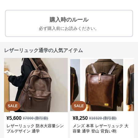
購入時のルール
必ず購入前にお読みください。
レザーリュック通学の人気アイテム
SALE
SALE
¥
5,600
¥
8,250
¥
7000
(割引前)
¥
10320
(割引前)
レザーリュック 防水大容量シン
メンズ 本革 レザーリュック 大
プルデザイン 通学
容量 通学 登山 背負い鞄