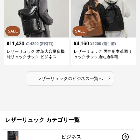
SALE
SALE
¥
11,430
¥
4,160
¥
14290
(割引前)
¥
5200
(割引前)
レザーリュック 本革大容量多機
レザーリュック 男性用本革調リ
能リュックサック ビジネス
ュックサック通勤通学鞄
›
レザーリュック
の
ビジネス
一覧へ
レザーリュック カテゴリ一覧
ビジネス