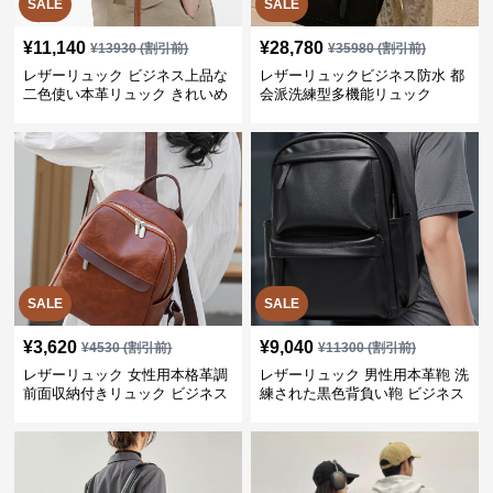
SALE
SALE
¥
11,140
¥
28,780
¥
13930
(割引前)
¥
35980
(割引前)
レザーリュック ビジネス上品な
レザーリュックビジネス防水 都
二色使い本革リュック きれいめ
会派洗練型多機能リュック
通勤バッグ
SALE
SALE
¥
3,620
¥
9,040
¥
4530
(割引前)
¥
11300
(割引前)
レザーリュック 女性用本格革調
レザーリュック 男性用本革鞄 洗
前面収納付きリュック ビジネス
練された黒色背負い鞄 ビジネス