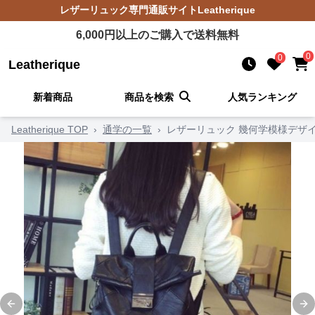
レザーリュック
専門通販サイト
Leatherique
6,000
円以上のご購入で送料無料
0
0
Leatherique
新着商品
商品を検索
人気ランキング
Leatherique TOP
›
通学の一覧
›
レザーリュック 幾何学模様デザ
Previous slide
Ne