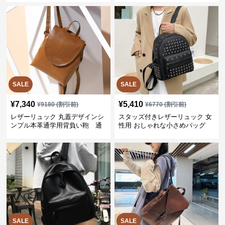
SALE
SALE
¥
7,340
¥
5,410
¥
9180
(割引前)
¥
6770
(割引前)
レザーリュック 丸蓋デザインシ
スタッズ付きレザーリュック 女
ンプル本革通学用背負い鞄 通
性用 おしゃれな小さめバッグ
学
SALE
SALE