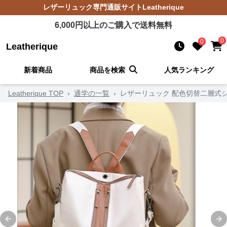
レザーリュック
専門通販サイト
Leatherique
6,000
円以上のご購入で送料無料
0
0
Leatherique
新着商品
商品を検索
人気ランキング
Leatherique TOP
›
通学の一覧
›
レザーリュック 配色切替二層式
Previous slide
Ne