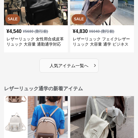
SALE
SALE
¥
4,540
¥
4,830
¥
5680
(割引前)
¥
6040
(割引前)
レザーリュック 女性用合成皮革
レザーリュック フェイクレザー
リュック 大容量 通勤通学対応
リュック 大容量 通学 ビジネス
多機能
›
人気アイテム一覧へ
レザーリュック通学の新着アイテム