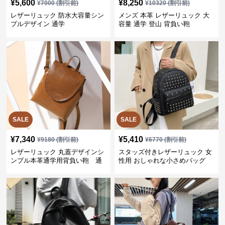
¥
5,600
¥
8,250
¥
7000
(割引前)
¥
10320
(割引前)
レザーリュック 防水大容量シン
メンズ 本革 レザーリュック 大
プルデザイン 通学
容量 通学 登山 背負い鞄
SALE
SALE
¥
7,340
¥
5,410
¥
9180
(割引前)
¥
6770
(割引前)
レザーリュック 丸蓋デザインシ
スタッズ付きレザーリュック 女
ンプル本革通学用背負い鞄 通
性用 おしゃれな小さめバッグ
学