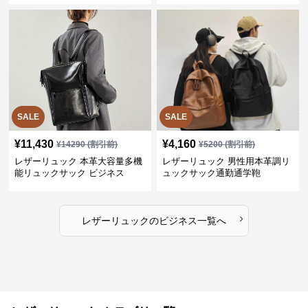
SALE
SALE
¥
11,430
¥
4,160
¥
14290
(割引前)
¥
5200
(割引前)
レザーリュック 本革大容量多機
レザーリュック 男性用本革調リ
能リュックサック ビジネス
ュックサック通勤通学鞄
›
レザーリュック
の
ビジネス
一覧へ