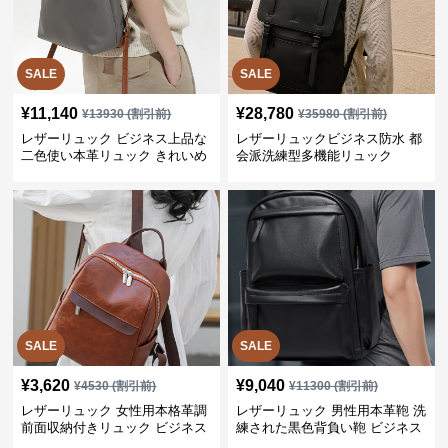
SALE
SALE
¥
11,140
¥
28,780
¥
13930
(割引前)
¥
35980
(割引前)
レザーリュック ビジネス上品な
レザーリュックビジネス防水 都
二色使い本革リュック きれいめ
会派洗練型多機能リュック
通勤バッグ
SALE
SALE
¥
3,620
¥
9,040
¥
4530
(割引前)
¥
11300
(割引前)
レザーリュック 女性用本格革調
レザーリュック 男性用本革鞄 洗
前面収納付きリュック ビジネス
練された黒色背負い鞄 ビジネス