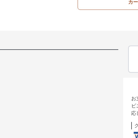
カー
お
ビ
応