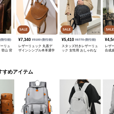
SALE
SALE
SALE
¥
7,340
¥
5,410
¥
4,5
(割引前)
¥
9180
(割引前)
¥
6770
(割引前)
ザーリュ
レザーリュック 丸蓋デ
スタッズ付きレザーリュ
レザ
 登山 背
ザインシンプル本革通学
ック 女性用 おしゃれな
合成
用背負い鞄 通学
小さめバッグ
量 通
すすめアイテム