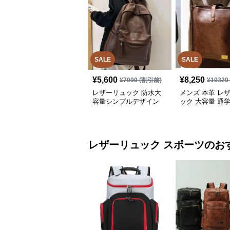
SALE
SALE
¥
5,600
¥
8,250
¥
7000
(割引前)
¥
10320
レザーリュック 防水大
メンズ 本革 レ
容量シンプルデザイン
ック 大容量 通学
通学
負い鞄
レザーリュック
スポーツ
のお