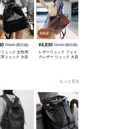
SALE
40
¥
4,830
¥
6,450
(税込)
¥
5680
(割引前)
¥
6040
(割引前)
ーリュック 女性用
レザーリュック フェイ
レザーリュック ふわふ
皮革リュック 大容
クレザー リュック 大容
わポンポン付きレザー調
勤通学対応
量 通学 ビジネス 多機能
リュックサック
もっと見る