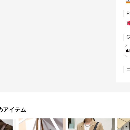
P
G
めアイテム