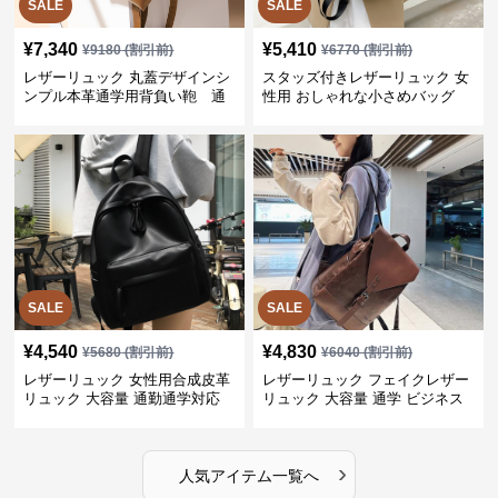
SALE
SALE
¥
7,340
¥
5,410
¥
9180
(割引前)
¥
6770
(割引前)
レザーリュック 丸蓋デザインシ
スタッズ付きレザーリュック 女
ンプル本革通学用背負い鞄 通
性用 おしゃれな小さめバッグ
学
SALE
SALE
¥
4,540
¥
4,830
¥
5680
(割引前)
¥
6040
(割引前)
レザーリュック 女性用合成皮革
レザーリュック フェイクレザー
リュック 大容量 通勤通学対応
リュック 大容量 通学 ビジネス
多機能
›
人気アイテム一覧へ