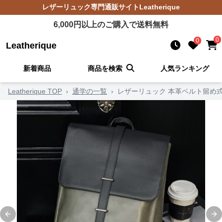
レザーリュック
専門通販サイト
Leatherique
6,000
円以上のご購入で送料無料
0
0
Leatherique
新着商品
商品を検索
人気ランキング
Leatherique TOP
›
通学の一覧
›
レザーリュック 本革ベルト留め
Previous slide
Ne