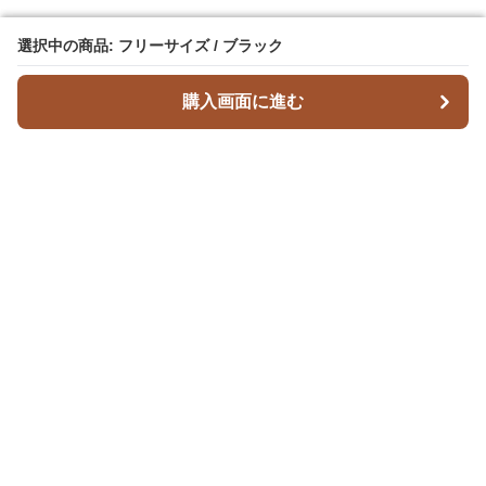
選択中の商品: フリーサイズ / ブラック
選択中の商品: フリーサイズ / ブラック
購入画面に進む
購入画面に進む
Leatherique
について
利用規約