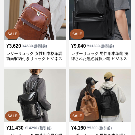
SALE
SALE
¥
3,620
¥
9,040
¥
4530
(割引前)
¥
11300
(割引前)
レザーリュック 女性用本格革調
レザーリュック 男性用本革鞄 洗
前面収納付きリュック ビジネス
練された黒色背負い鞄 ビジネス
SALE
SALE
¥
11,430
¥
4,160
¥
14290
(割引前)
¥
5200
(割引前)