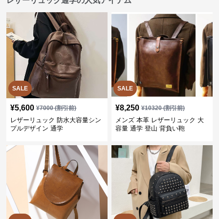
レザーリュック通学の人気アイテム
SALE
SALE
¥
5,600
¥
8,250
¥
7000
(割引前)
¥
10320
(割引前)
レザーリュック 防水大容量シン
メンズ 本革 レザーリュック 大
プルデザイン 通学
容量 通学 登山 背負い鞄