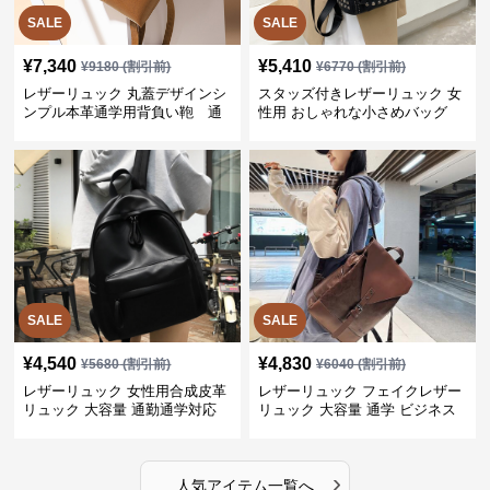
SALE
SALE
¥
7,340
¥
5,410
¥
9180
(割引前)
¥
6770
(割引前)
レザーリュック 丸蓋デザインシ
スタッズ付きレザーリュック 女
ンプル本革通学用背負い鞄 通
性用 おしゃれな小さめバッグ
学
SALE
SALE
¥
4,540
¥
4,830
¥
5680
(割引前)
¥
6040
(割引前)
レザーリュック 女性用合成皮革
レザーリュック フェイクレザー
リュック 大容量 通勤通学対応
リュック 大容量 通学 ビジネス
多機能
›
人気アイテム一覧へ