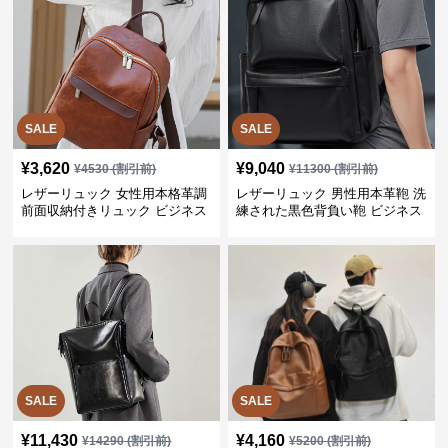
SALE
SALE
¥
3,620
¥
9,040
¥
4530
(割引前)
¥
11300
(割引前)
レザーリュック 女性用本格革調
レザーリュック 男性用本革鞄 洗
前面収納付きリュック ビジネス
練された黒色背負い鞄 ビジネス
SALE
SALE
¥
11,430
¥
4,160
¥
14290
(割引前)
¥
5200
(割引前)