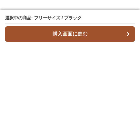
選択中の商品: フリーサイズ / ブラック
選択中の商品: フリーサイズ / ブラック
購入画面に進む
購入画面に進む
Leatherique
について
利用規約