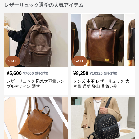
レザーリュック通学の人気アイテム
SALE
SALE
¥
5,600
¥
8,250
¥
7000
(割引前)
¥
10320
(割引前)
レザーリュック 防水大容量シン
メンズ 本革 レザーリュック 大
プルデザイン 通学
容量 通学 登山 背負い鞄