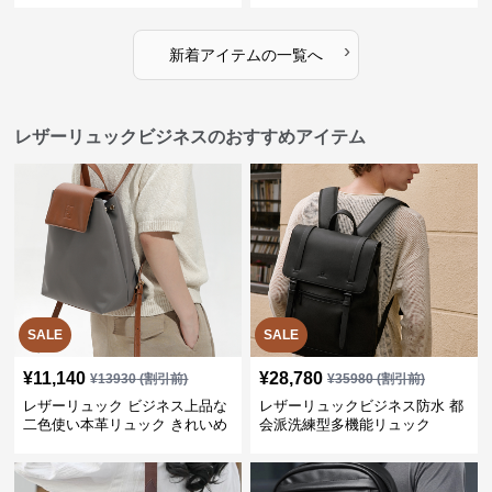
›
新着アイテムの一覧へ
レザーリュックビジネスのおすすめアイテム
SALE
SALE
¥
11,140
¥
28,780
¥
13930
(割引前)
¥
35980
(割引前)
レザーリュック ビジネス上品な
レザーリュックビジネス防水 都
二色使い本革リュック きれいめ
会派洗練型多機能リュック
通勤バッグ