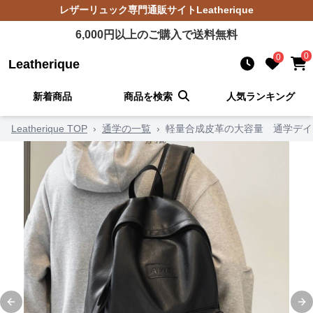
レザーリュック
専門通販サイト
Leatherique
6,000
円以上のご購入で送料無料
0
0
Leatherique
新着商品
商品を検索
人気ランキング
Leatherique TOP
›
通学の一覧
›
軽量合成皮革の大容量 通学デイ
Previous slide
Ne