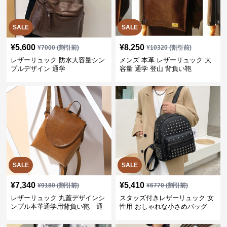
SALE
SALE
¥
5,600
¥
8,250
¥
7000
(割引前)
¥
10320
(割引前)
レザーリュック 防水大容量シン
メンズ 本革 レザーリュック 大
プルデザイン 通学
容量 通学 登山 背負い鞄
SALE
SALE
¥
7,340
¥
5,410
¥
9180
(割引前)
¥
6770
(割引前)
レザーリュック 丸蓋デザインシ
スタッズ付きレザーリュック 女
ンプル本革通学用背負い鞄 通
性用 おしゃれな小さめバッグ
学