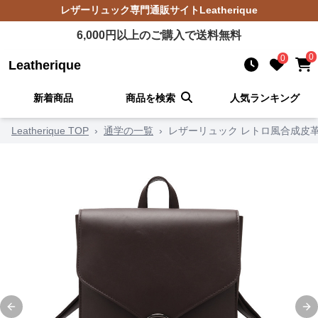
レザーリュック
専門通販サイト
Leatherique
6,000
円以上のご購入で送料無料
0
0
Leatherique
新着商品
商品を検索
人気ランキング
Leatherique TOP
›
通学の一覧
›
レザーリュック レトロ風合成皮革
Previous slide
Ne