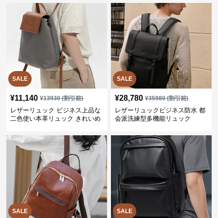
SALE
SALE
¥
11,140
¥
28,780
¥
13930
(割引前)
¥
35980
(割引前)
レザーリュック ビジネス上品な
レザーリュックビジネス防水 都
二色使い本革リュック きれいめ
会派洗練型多機能リュック
通勤バッグ
SALE
SALE