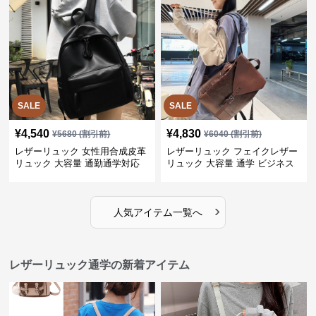
SALE
SALE
¥
4,540
¥
4,830
¥
5680
(割引前)
¥
6040
(割引前)
レザーリュック 女性用合成皮革
レザーリュック フェイクレザー
リュック 大容量 通勤通学対応
リュック 大容量 通学 ビジネス
多機能
›
人気アイテム一覧へ
レザーリュック通学の新着アイテム