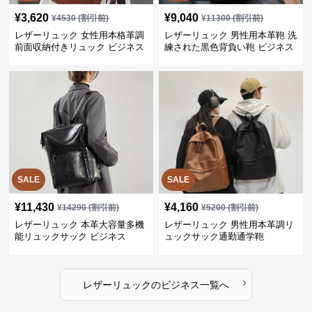
¥
3,620
¥
9,040
¥
4530
(割引前)
¥
11300
(割引前)
レザーリュック 女性用本格革調
レザーリュック 男性用本革鞄 洗
前面収納付きリュック ビジネス
練された黒色背負い鞄 ビジネス
SALE
SALE
¥
11,430
¥
4,160
¥
14290
(割引前)
¥
5200
(割引前)
レザーリュック 本革大容量多機
レザーリュック 男性用本革調リ
能リュックサック ビジネス
ュックサック通勤通学鞄
›
レザーリュック
の
ビジネス
一覧へ