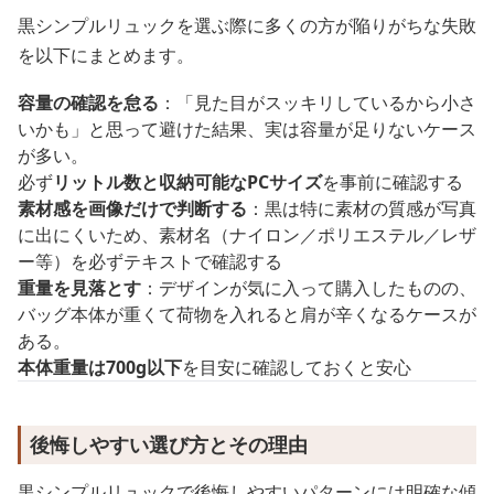
黒シンプルリュックを選ぶ際に多くの方が陥りがちな失敗
を以下にまとめます。
容量の確認を怠る
：「見た目がスッキリしているから小さ
いかも」と思って避けた結果、実は容量が足りないケース
が多い。
必ず
リットル数と収納可能なPCサイズ
を事前に確認する
素材感を画像だけで判断する
：黒は特に素材の質感が写真
に出にくいため、素材名（ナイロン／ポリエステル／レザ
ー等）を必ずテキストで確認する
重量を見落とす
：デザインが気に入って購入したものの、
バッグ本体が重くて荷物を入れると肩が辛くなるケースが
ある。
本体重量は700g以下
を目安に確認しておくと安心
後悔しやすい選び方とその理由
黒シンプルリュックで後悔しやすいパターンには明確な傾