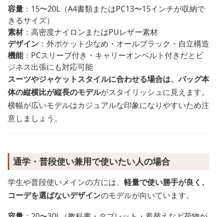
容量
：15〜20L（A4書類またはPC13〜15インチが収納で
きるサイズ）
素材
：高密度ナイロンまたはPUレザー素材
デザイン
：外ポケット少なめ・オールブラック・自立構造
機能
：PCスリーブ付き・キャリーオンベルト付きだとビ
ジネス出張にも対応可能
スーツやジャケットスタイルに合わせる場合は、バッグ本
体の縦横比が縦長のモデル
がスタイリッシュに見えます。
横幅が広いモデルはカジュアルな印象になりやすいため注
意しましょう。
通学・普段使い兼用で使いたい人の場合
学生や普段使いメインの方には、
軽量で使い勝手が良く、
コーデを選ばないデザイン
のモデルが向いています。
容量
：20〜30L（教科書・タブレット・着替えなど荷物が