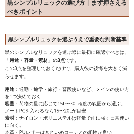
黒シンプルリュックの選び方｜まず押さえる
べきポイント
黒シンプルリュックを選ぶうえで重要な判断基準
黒のシンプルなリュックを選ぶ際に最初に確認すべきは、
「用途・容量・素材」の3点
です。
この3点を整理しておくだけで、購入後の後悔を大きく減
らせます。
用途
：通勤・通学・旅行・普段使いなど、メインの使い方
を1つ決めておく
容量
：荷物の量に応じて15L〜30L程度の範囲から選ぶ。
ノートPCを入れるなら15〜20Lが目安
素材
：ナイロン・ポリエステルは軽量で雨に強く日常使い
に向く。
本革・PUレザーはきれいめコーデとの相性が良い