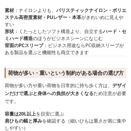
素材
：ナイロンよりも、
バリスティックナイロン・ポリエ
ステル高密度素材・PUレザー・本革
がきれいめに見えや
すい
形状
：くたっとしたソフト構造より、自立する
ハード・セ
ミハード構造
のほうがビジネスシーンになじむ
背面のPCスリーブ
：ビジネス用途ならPC収納スリーブが
ある製品を選ぶと機能性も両立できます
荷物が多い・重いという制約がある場合の選び方
荷物が多い方や重い荷物を日常的に持ち歩く方は、
デザイ
ンだけで選ぶと身体への負担が大きくなる
ため注意が必要
です。
容量は20L以上
を目安に選ぶ
肩ひもの幅と厚み
を確認する（細いひもは重さが肩に集中
しやすい）