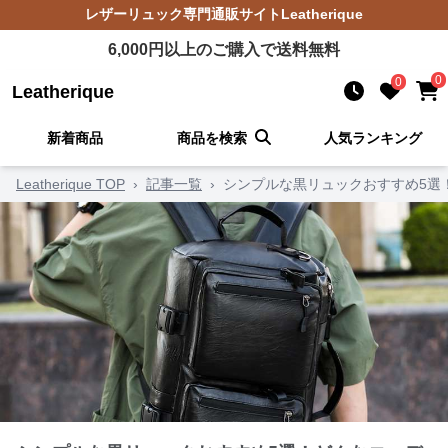
レザーリュック
専門通販サイト
Leatherique
6,000
円以上のご購入で送料無料
0
0
Leatherique
新着商品
商品を検索
人気ランキング
Leatherique TOP
›
記事一覧
›
シンプルな黒リュックおすすめ5選