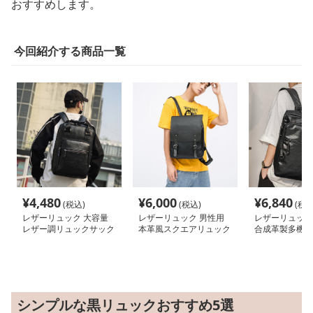
おすすめします。
今回紹介する商品一覧
¥
4,480
¥
6,000
¥
6,840
(税込)
(税込)
(税込
レザーリュック 大容量
レザーリュック 男性用
レザーリュック
レザー調リュックサック
本革風スクエアリュック
合成革製多機能
男女兼用 通勤通学対応
サック ビジネス
鞄 ビジネス
ビジネス
シンプルな黒リュックおすすめ5選