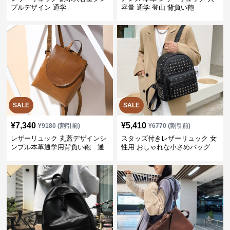
プルデザイン 通学
容量 通学 登山 背負い鞄
SALE
SALE
¥
7,340
¥
5,410
¥
9180
(割引前)
¥
6770
(割引前)
レザーリュック 丸蓋デザインシ
スタッズ付きレザーリュック 女
ンプル本革通学用背負い鞄 通
性用 おしゃれな小さめバッグ
学