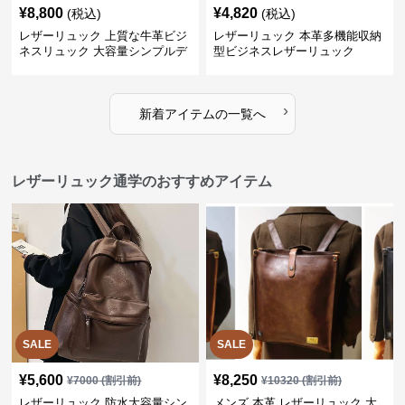
¥
8,800
¥
4,820
(税込)
(税込)
レザーリュック 上質な牛革ビジ
レザーリュック 本革多機能収納
ネスリュック 大容量シンプルデ
型ビジネスレザーリュック
ザイン
›
新着アイテムの一覧へ
レザーリュック通学のおすすめアイテム
SALE
SALE
¥
5,600
¥
8,250
¥
7000
(割引前)
¥
10320
(割引前)
レザーリュック 防水大容量シン
メンズ 本革 レザーリュック 大