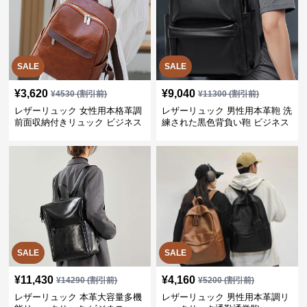
SALE
SALE
¥
3,620
¥
9,040
¥
4530
(割引前)
¥
11300
(割引前)
レザーリュック 女性用本格革調
レザーリュック 男性用本革鞄 洗
前面収納付きリュック ビジネス
練された黒色背負い鞄 ビジネス
SALE
SALE
¥
11,430
¥
4,160
¥
14290
(割引前)
¥
5200
(割引前)
レザーリュック 本革大容量多機
レザーリュック 男性用本革調リ