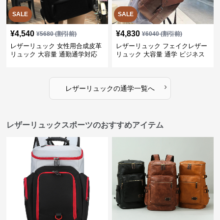
SALE
SALE
¥
4,540
¥
4,830
¥
5680
(割引前)
¥
6040
(割引前)
レザーリュック 女性用合成皮革
レザーリュック フェイクレザー
リュック 大容量 通勤通学対応
リュック 大容量 通学 ビジネス
多機能
›
レザーリュック
の
通学
一覧へ
レザーリュックスポーツのおすすめアイテム