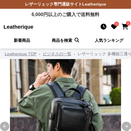
レザーリュック
専門通販サイト
Leatherique
6,000
円以上のご購入で送料無料
0
0
Leatherique
新着商品
商品を検索
人気ランキング
Leatherique TOP
›
ビジネスの一覧
›
レザーリュック 多機能三通
Previous slide
Ne