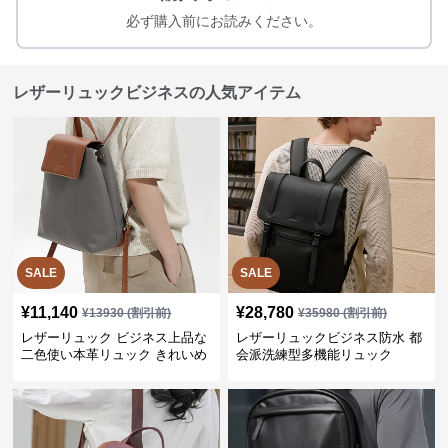
必ず購入前にお読みください。
レザーリュックビジネスの人気アイテム
SALE
SALE
¥
11,140
¥
28,780
¥
13930
(割引前)
¥
35980
(割引前)
レザーリュック ビジネス上品な
レザーリュックビジネス防水 都
二色使い本革リュック きれいめ
会派洗練型多機能リュック
通勤バッグ