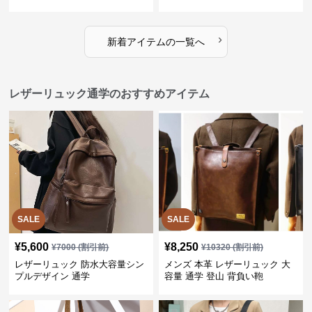
ザイン
›
新着アイテムの一覧へ
レザーリュック通学のおすすめアイテム
SALE
SALE
¥
5,600
¥
8,250
¥
7000
(割引前)
¥
10320
(割引前)
レザーリュック 防水大容量シン
メンズ 本革 レザーリュック 大
プルデザイン 通学
容量 通学 登山 背負い鞄