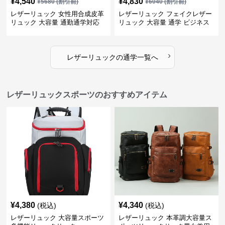
¥
4,540
¥
4,830
¥
5680
(割引前)
¥
6040
(割引前)
レザーリュック 女性用合成皮革
レザーリュック フェイクレザー
リュック 大容量 通勤通学対応
リュック 大容量 通学 ビジネス
多機能
›
レザーリュック
の
通学
一覧へ
レザーリュックスポーツのおすすめアイテム
¥
4,380
¥
4,340
(税込)
(税込)
レザーリュック 大容量スポーツ
レザーリュック 本革調大容量ス