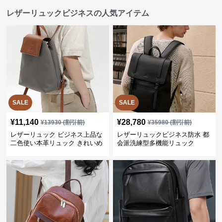
レザーリュックビジネスの人気アイテム
SALE
SALE
¥
11,140
¥
28,780
¥
13930
(割引前)
¥
35980
(割引前)
レザーリュック ビジネス上品な
レザーリュックビジネス防水 都
二色使い本革リュック きれいめ
会派洗練型多機能リュック
通勤バッグ