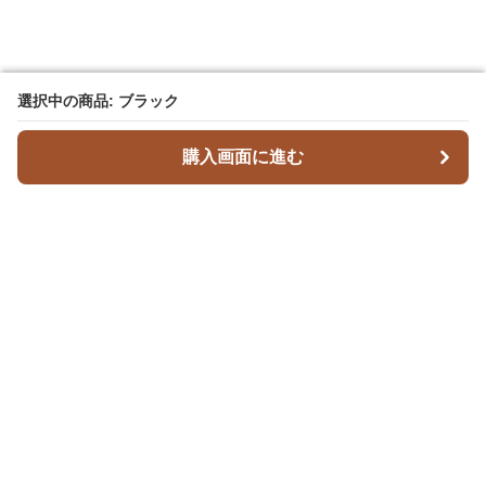
選択中の商品: ブラック
選択中の商品: ブラック
購入画面に進む
購入画面に進む
Leatherique
について