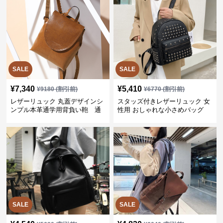
SALE
SALE
¥
7,340
¥
5,410
¥
9180
(割引前)
¥
6770
(割引前)
レザーリュック 丸蓋デザインシ
スタッズ付きレザーリュック 女
ンプル本革通学用背負い鞄 通
性用 おしゃれな小さめバッグ
学
SALE
SALE