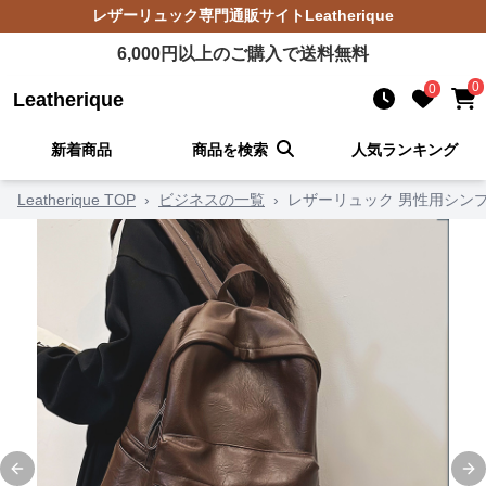
レザーリュック
専門通販サイト
Leatherique
6,000
円以上のご購入で送料無料
0
0
Leatherique
新着商品
商品を検索
人気ランキング
Leatherique TOP
›
ビジネスの一覧
›
レザーリュック 男性用シン
Previous slide
Ne