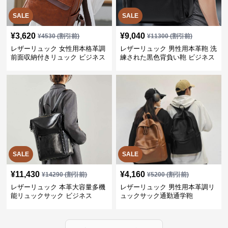
SALE
SALE
¥
3,620
¥
9,040
¥
4530
(割引前)
¥
11300
(割引前)
レザーリュック 女性用本格革調
レザーリュック 男性用本革鞄 洗
前面収納付きリュック ビジネス
練された黒色背負い鞄 ビジネス
SALE
SALE
¥
11,430
¥
4,160
¥
14290
(割引前)
¥
5200
(割引前)
レザーリュック 本革大容量多機
レザーリュック 男性用本革調リ
能リュックサック ビジネス
ュックサック通勤通学鞄