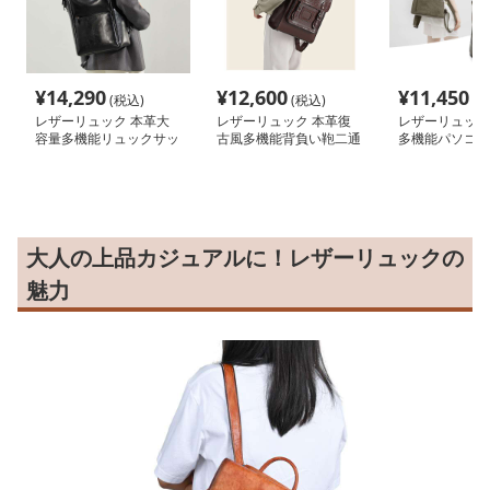
¥
14,290
¥
12,600
¥
11,450
(税込)
(税込)
(税
レザーリュック 本革大
レザーリュック 本革復
レザーリュック
容量多機能リュックサッ
古風多機能背負い鞄二通
多機能パソコン
ク ビジネス
り使用可能 ビジネス
ジネス
大人の上品カジュアルに！レザーリュックの
魅力