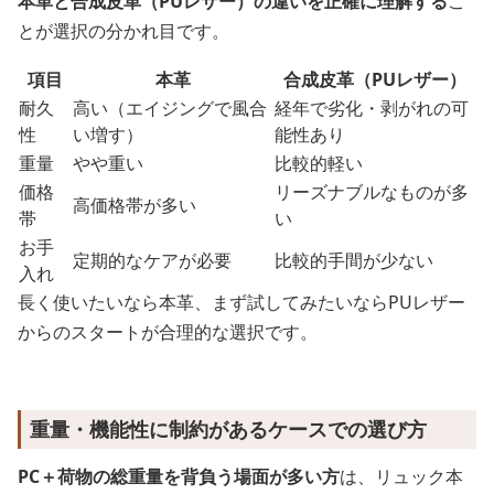
本革と合成皮革（PUレザー）の違いを正確に理解する
こ
とが選択の分かれ目です。
項目
本革
合成皮革（PUレザー）
耐久
高い（エイジングで風合
経年で劣化・剥がれの可
性
い増す）
能性あり
重量
やや重い
比較的軽い
価格
リーズナブルなものが多
高価格帯が多い
帯
い
お手
定期的なケアが必要
比較的手間が少ない
入れ
長く使いたいなら本革、まず試してみたいならPUレザー
からのスタートが合理的な選択です。
重量・機能性に制約があるケースでの選び方
PC＋荷物の総重量を背負う場面が多い方
は、リュック本