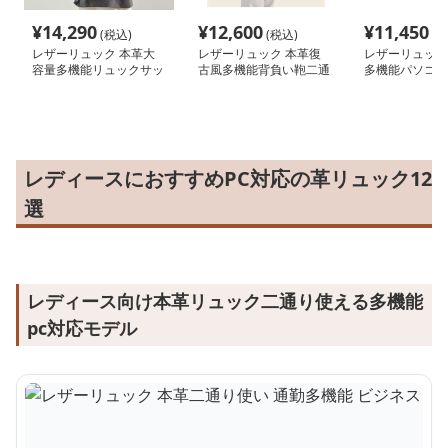
¥
14,290
¥
12,600
¥
11,450
(税込)
(税込)
(税
レザーリュック 本革大
レザーリュック 本革復
レザーリュック
容量多機能リュックサッ
古風多機能背負い鞄二通
多機能パソコン
ク ビジネス
り使用可能 ビジネス
ジネス
レディースにおすすめPC対応の革リュック12
選
レディース向け本革リュック二通り使える多機能
pc対応モデル