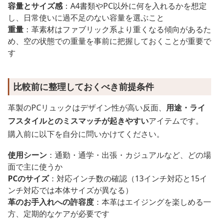
容量とサイズ感
：A4書類やPC以外に何を入れるかを想定
し、日常使いに過不足のない容量を選ぶこと
重量
：革素材はファブリック系より重くなる傾向があるた
め、空の状態での重量を事前に把握しておくことが重要で
す
比較前に整理しておくべき前提条件
革製のPCリュックはデザイン性が高い反面、
用途・ライ
フスタイルとのミスマッチが起きやすい
アイテムです。
購入前に以下を自分に問いかけてください。
使用シーン
：通勤・通学・出張・カジュアルなど、どの場
面で主に使うか
PCのサイズ
：対応インチ数の確認（13インチ対応と15イ
ンチ対応では本体サイズが異なる）
革のお手入れへの許容度
：本革はエイジングを楽しめる一
方、定期的なケアが必要です