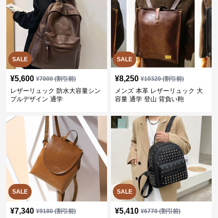
SALE
SALE
¥
5,600
¥
8,250
¥
7000
(割引前)
¥
10320
(割引前)
レザーリュック 防水大容量シン
メンズ 本革 レザーリュック 大
プルデザイン 通学
容量 通学 登山 背負い鞄
SALE
SALE
¥
7,340
¥
5,410
¥
9180
(割引前)
¥
6770
(割引前)