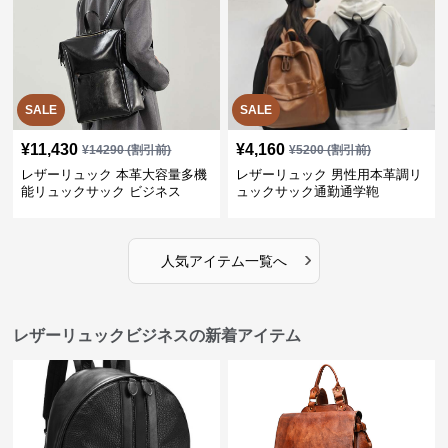
SALE
SALE
¥
11,430
¥
4,160
¥
14290
(割引前)
¥
5200
(割引前)
レザーリュック 本革大容量多機
レザーリュック 男性用本革調リ
能リュックサック ビジネス
ュックサック通勤通学鞄
›
人気アイテム一覧へ
レザーリュックビジネスの新着アイテム