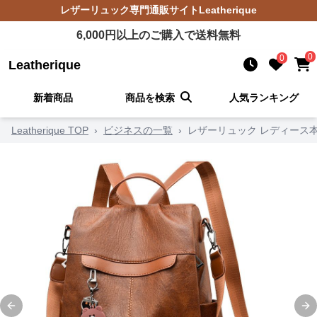
レザーリュック
専門通販サイト
Leatherique
6,000
円以上のご購入で送料無料
0
0
Leatherique
新着商品
商品を検索
人気ランキング
Leatherique TOP
›
ビジネスの一覧
›
レザーリュック レディース
Previous slide
Ne