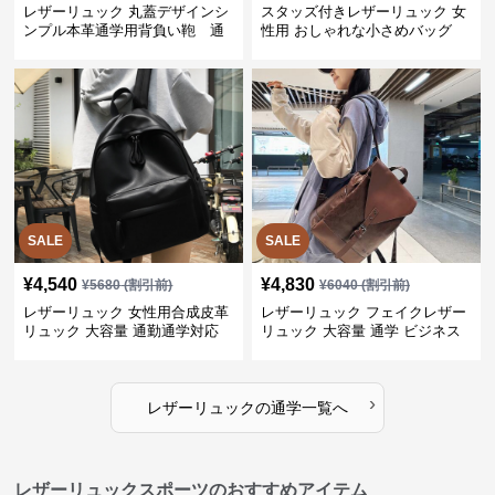
レザーリュック 丸蓋デザインシ
スタッズ付きレザーリュック 女
ンプル本革通学用背負い鞄 通
性用 おしゃれな小さめバッグ
学
SALE
SALE
¥
4,540
¥
4,830
¥
5680
(割引前)
¥
6040
(割引前)
レザーリュック 女性用合成皮革
レザーリュック フェイクレザー
リュック 大容量 通勤通学対応
リュック 大容量 通学 ビジネス
多機能
›
レザーリュック
の
通学
一覧へ
レザーリュックスポーツのおすすめアイテム