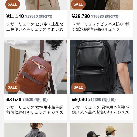
SALE
SALE
¥
11,140
¥
28,780
¥
13930
(割引前)
¥
35980
(割引前)
レザーリュック ビジネス上品な
レザーリュックビジネス防水 都
二色使い本革リュック きれいめ
会派洗練型多機能リュック
通勤バッグ
SALE
SALE
¥
3,620
¥
9,040
¥
4530
(割引前)
¥
11300
(割引前)
レザーリュック 女性用本格革調
レザーリュック 男性用本革鞄 洗
前面収納付きリュック ビジネス
練された黒色背負い鞄 ビジネス