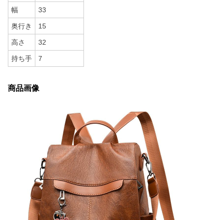
幅
33
奥行き
15
高さ
32
持ち手
7
商品画像