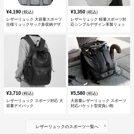
¥
4,190
¥
3,350
(税込)
(税込)
レザーリュック 大容量スポーツ
レザーリュック 軽量スポーツ対
仕様リュックサック多収納デザ
応シンプルデザイン革製リュッ
イン
ク
¥
3,710
¥
5,580
(税込)
(税込)
レザーリュック スポーツ対応 大
大容量レザーリュック スポーツ
容量デイパック
対応バケット型背負い鞄
›
レザーリュック
の
スポーツ
一覧へ