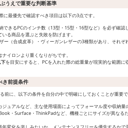
選ぶうえで重要な判断基準
ぶ際に最優先で確認すべき項目は以下の3点です。
納できるPCのインチ数（13型・15型・16型など）を必ず確認
ている商品を選ぶと失敗を防げます。
レザー（合成皮革）・ヴィーガンレザーの3種類があり、それぞ
はナイロンより重くなりがちです。
以下
を目安にすると、PCを入れた際の総重量が現実的な範囲に
べき前提条件
較する前に、以下の条件を自分の中で明確にしておくことが重要
カジュアルなど、主な使用場面によってフォーマル度や収納量
cBook・Surface・ThinkPadなど、機種ごとにサイズが異
経年変化を楽しみたいか、メンテナンスフリーを優先するかで