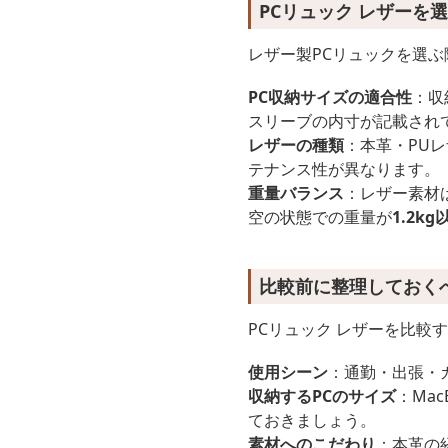
PCリュック レザーを
レザー製PCリュックを選
PC収納サイズの適合性
：収
スリーブの内寸が記載され
レザーの種類
：本革・PU
テナンス性が異なります。
重量バランス
：レザー素材
空の状態での重量が
1.2kg
比較前に整理しておく
PCリュック レザーを比
使用シーン
：通勤・出張・
収納するPCのサイズ
：Ma
ておきましょう。
素材へのこだわり
：本革の