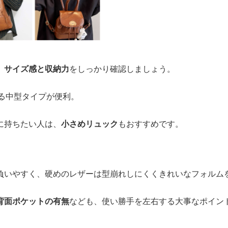
、
サイズ感と収納力
をしっかり確認しましょう。
入る中型タイプが便利。
に持ちたい人は、
小さめリュック
もおすすめです。
。
負いやすく、硬めのレザーは型崩れしにくくきれいなフォルム
背面ポケットの有無
なども、使い勝手を左右する大事なポイン