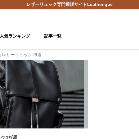
レザーリュック
専門通販サイト
Leatherique
人気ランキング
記事一覧
なレザーリュック29選
ク29選