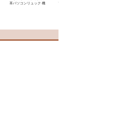
革パソコンリュック 機
ア型 大容量 上品 通学
レザー調リュッ
能性抜群レザーバックパ
男女兼用 通勤
ック ビジネス
ビジネス