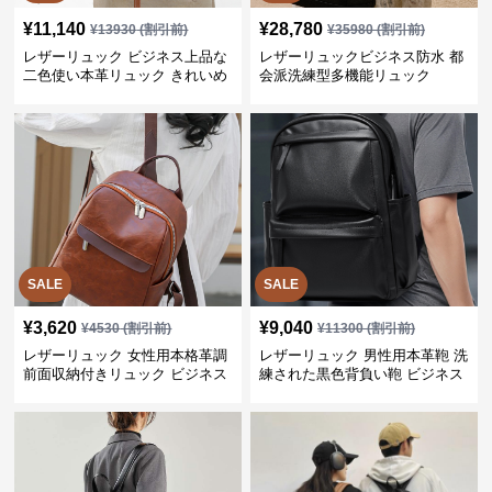
¥
11,140
¥
28,780
¥
13930
(割引前)
¥
35980
(割引前)
レザーリュック ビジネス上品な
レザーリュックビジネス防水 都
二色使い本革リュック きれいめ
会派洗練型多機能リュック
通勤バッグ
SALE
SALE
¥
3,620
¥
9,040
¥
4530
(割引前)
¥
11300
(割引前)
レザーリュック 女性用本格革調
レザーリュック 男性用本革鞄 洗
前面収納付きリュック ビジネス
練された黒色背負い鞄 ビジネス