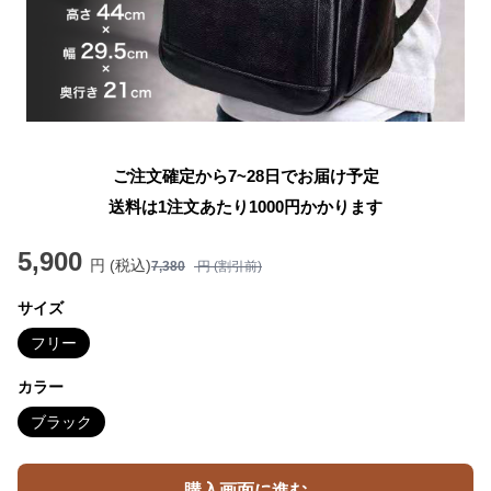
ご注文確定から7~28日でお届け予定
送料は1注文あたり
1000
円かかります
5,900
円 (税込)
7,380
円 (割引前)
サイズ
フリー
カラー
ブラック
購入画面に進む