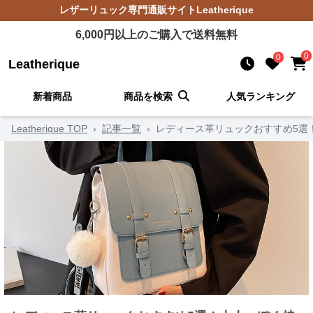
レザーリュック
専門通販サイト
Leatherique
6,000
円以上のご購入で送料無料
0
0
Leatherique
新着商品
商品を検索
人気ランキング
Leatherique TOP
›
記事一覧
›
レディース革リュックおすすめ5選