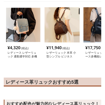
¥
4,320
¥
11,940
¥
17,750
(税込)
(税込)
(税
レディース レザーリュ
レザーリュック 本革 小
レザーリュック
ック 通勤通学対応 多機
型シンプル ビジネス
ース多機能レザ
能バックパック
ック上質合成皮
ネス
レディース革リュックおすすめ5選
おすすめ配色が魅力的なレディース革リュック！