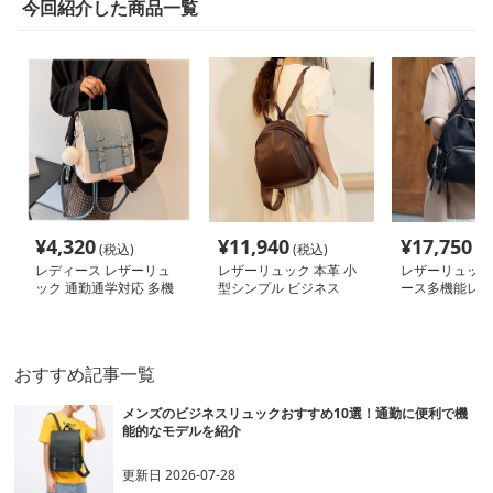
今回紹介した商品一覧
¥
4,320
¥
11,940
¥
17,750
(税込)
(税込)
(税
レディース レザーリュ
レザーリュック 本革 小
レザーリュック
ック 通勤通学対応 多機
型シンプル ビジネス
ース多機能レザ
能バックパック
ック上質合成皮
ネス
おすすめ記事一覧
メンズのビジネスリュックおすすめ10選！通勤に便利で機
能的なモデルを紹介
更新日
2026-07-28