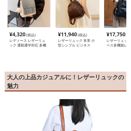
¥
4,320
¥
11,940
¥
17,750
(税込)
(税込)
(税
レディース レザーリュ
レザーリュック 本革 小
レザーリュック
ック 通勤通学対応 多機
型シンプル ビジネス
ース多機能レザ
能バックパック
ック上質合成皮
ネス
大人の上品カジュアルに！レザーリュックの
魅力