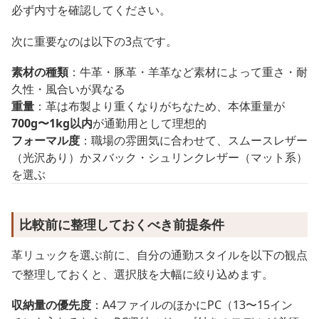
必ず内寸を確認してください。
次に重要なのは以下の3点です。
素材の種類
：牛革・豚革・羊革など素材によって重さ・耐
久性・風合いが異なる
重量
：革は布製より重くなりがちなため、本体重量が
700g〜1kg以内
が通勤用として理想的
フォーマル度
：職場の雰囲気に合わせて、スムースレザー
（光沢あり）かヌバック・シュリンクレザー（マット系）
を選ぶ
比較前に整理しておくべき前提条件
革リュックを選ぶ前に、自分の通勤スタイルを以下の観点
で整理しておくと、選択肢を大幅に絞り込めます。
収納量の優先度
：A4ファイルのほかにPC（13〜15イン