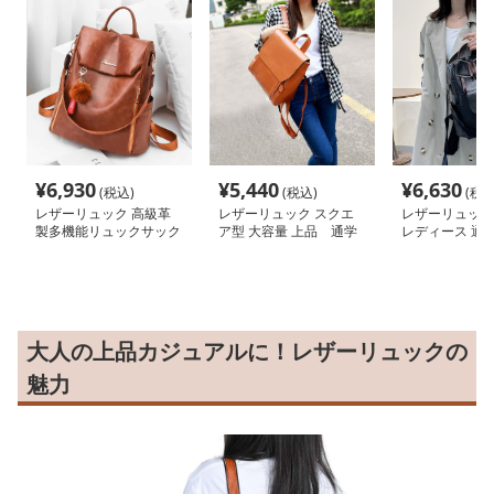
¥
6,930
¥
5,440
¥
6,630
(税込)
(税込)
(税込
レザーリュック 高級革
レザーリュック スクエ
レザーリュック
製多機能リュックサック
ア型 大容量 上品 通学
レディース 通
大人の上品カジュアルに！レザーリュックの
魅力