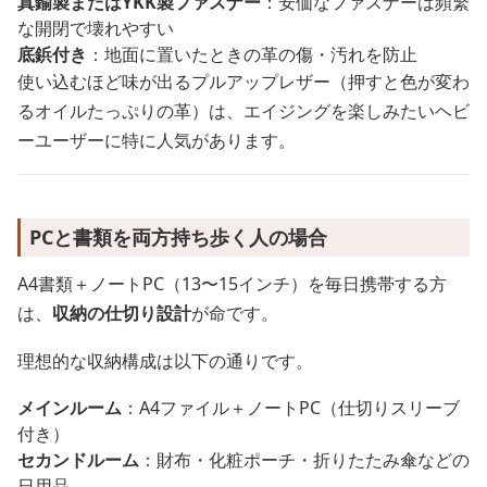
真鍮製またはYKK製ファスナー
：安価なファスナーは頻繁
な開閉で壊れやすい
底鋲付き
：地面に置いたときの革の傷・汚れを防止
使い込むほど味が出るプルアップレザー（押すと色が変わ
るオイルたっぷりの革）は、エイジングを楽しみたいヘビ
ーユーザーに特に人気があります。
PCと書類を両方持ち歩く人の場合
A4書類＋ノートPC（13〜15インチ）を毎日携帯する方
は、
収納の仕切り設計
が命です。
理想的な収納構成は以下の通りです。
メインルーム
：A4ファイル＋ノートPC（仕切りスリーブ
付き）
セカンドルーム
：財布・化粧ポーチ・折りたたみ傘などの
日用品