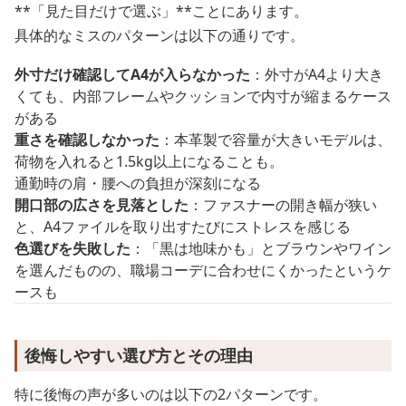
**「見た目だけで選ぶ」**ことにあります。
具体的なミスのパターンは以下の通りです。
外寸だけ確認してA4が入らなかった
：外寸がA4より大き
くても、内部フレームやクッションで内寸が縮まるケース
がある
重さを確認しなかった
：本革製で容量が大きいモデルは、
荷物を入れると1.5kg以上になることも。
通勤時の肩・腰への負担が深刻になる
開口部の広さを見落とした
：ファスナーの開き幅が狭い
と、A4ファイルを取り出すたびにストレスを感じる
色選びを失敗した
：「黒は地味かも」とブラウンやワイン
を選んだものの、職場コーデに合わせにくかったというケ
ースも
後悔しやすい選び方とその理由
特に後悔の声が多いのは以下の2パターンです。