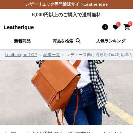
レザーリュック
専門通販サイト
Leatherique
6,000
円以上のご購入で送料無料
0
0
Leatherique
新着商品
商品を検索
人気ランキング
Leatherique TOP
›
記事一覧
›
レディース向け通勤用のa4対応革