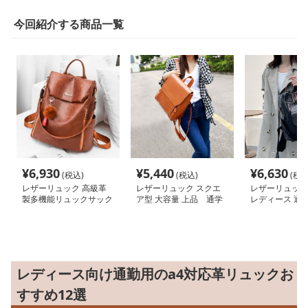
今回紹介する商品一覧
¥
6,930
¥
5,440
¥
6,630
(税込)
(税込)
(税込
レザーリュック 高級革
レザーリュック スクエ
レザーリュック
製多機能リュックサック
ア型 大容量 上品 通学
レディース 通
レディース向け通勤用のa4対応革リュックお
すすめ12選