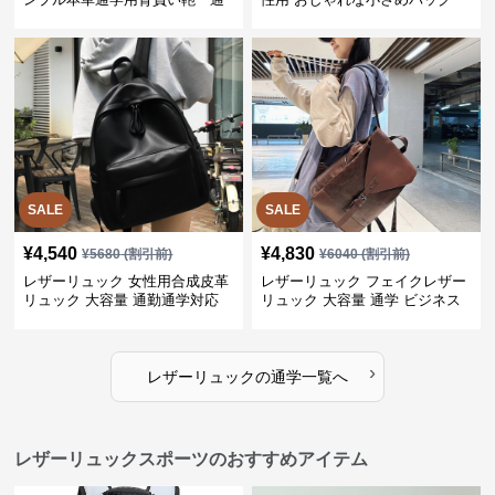
学
SALE
SALE
¥
4,540
¥
4,830
¥
5680
(割引前)
¥
6040
(割引前)
レザーリュック 女性用合成皮革
レザーリュック フェイクレザー
リュック 大容量 通勤通学対応
リュック 大容量 通学 ビジネス
多機能
›
レザーリュック
の
通学
一覧へ
レザーリュックスポーツのおすすめアイテム