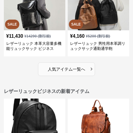
SALE
SALE
¥
11,430
¥
4,160
¥
14290
(割引前)
¥
5200
(割引前)
レザーリュック 本革大容量多機
レザーリュック 男性用本革調リ
能リュックサック ビジネス
ュックサック通勤通学鞄
›
人気アイテム一覧へ
レザーリュックビジネスの新着アイテム