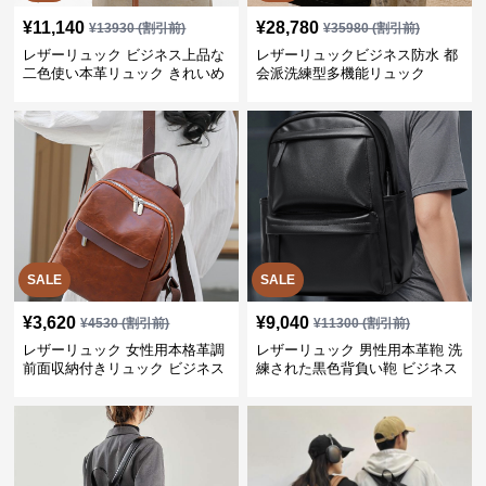
¥
11,140
¥
28,780
¥
13930
(割引前)
¥
35980
(割引前)
レザーリュック ビジネス上品な
レザーリュックビジネス防水 都
二色使い本革リュック きれいめ
会派洗練型多機能リュック
通勤バッグ
SALE
SALE
¥
3,620
¥
9,040
¥
4530
(割引前)
¥
11300
(割引前)
レザーリュック 女性用本格革調
レザーリュック 男性用本革鞄 洗
前面収納付きリュック ビジネス
練された黒色背負い鞄 ビジネス