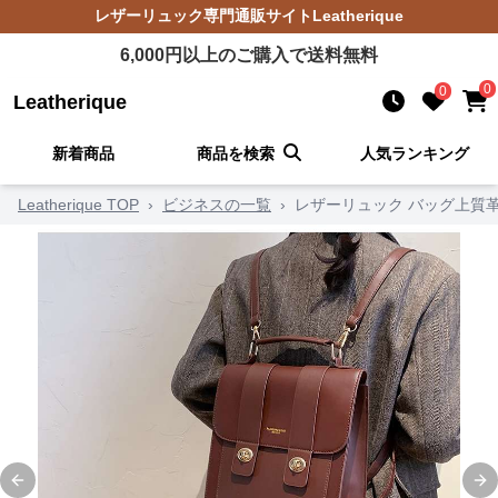
レザーリュック
専門通販サイト
Leatherique
6,000
円以上のご購入で送料無料
0
0
Leatherique
新着商品
商品を検索
人気ランキング
Leatherique TOP
›
ビジネスの一覧
›
レザーリュック バッグ上質革
Previous slide
Ne