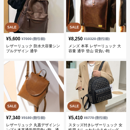
SALE
SALE
¥
5,600
¥
8,250
¥
7000
(割引前)
¥
10320
(割引前)
レザーリュック 防水大容量シン
メンズ 本革 レザーリュック 大
プルデザイン 通学
容量 通学 登山 背負い鞄
SALE
SALE
¥
7,340
¥
5,410
¥
9180
(割引前)
¥
6770
(割引前)
レザーリュック 丸蓋デザインシ
スタッズ付きレザーリュック 女
ンプル本革通学用背負い鞄 通
性用 おしゃれな小さめバッグ