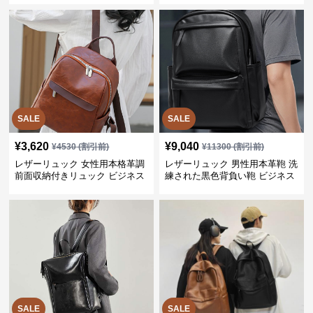
SALE
SALE
¥
3,620
¥
9,040
¥
4530
(割引前)
¥
11300
(割引前)
レザーリュック 女性用本格革調
レザーリュック 男性用本革鞄 洗
前面収納付きリュック ビジネス
練された黒色背負い鞄 ビジネス
SALE
SALE