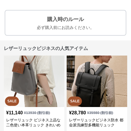
購入時のルール
必ず購入前にお読みください。
レザーリュックビジネスの人気アイテム
SALE
SALE
¥
11,140
¥
28,780
¥
13930
(割引前)
¥
35980
(割引前)
レザーリュック ビジネス上品な
レザーリュックビジネス防水 都
二色使い本革リュック きれいめ
会派洗練型多機能リュック
通勤バッグ