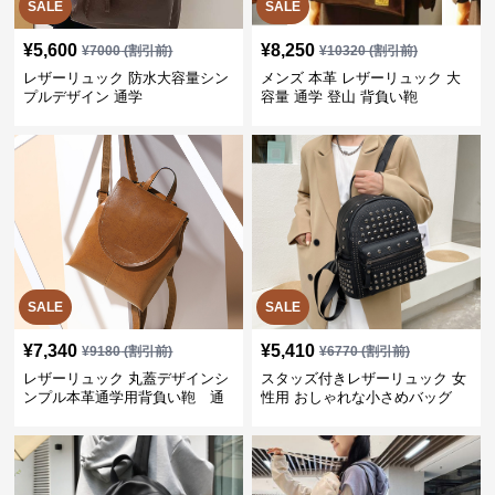
SALE
SALE
¥
5,600
¥
8,250
¥
7000
(割引前)
¥
10320
(割引前)
レザーリュック 防水大容量シン
メンズ 本革 レザーリュック 大
プルデザイン 通学
容量 通学 登山 背負い鞄
SALE
SALE
¥
7,340
¥
5,410
¥
9180
(割引前)
¥
6770
(割引前)
レザーリュック 丸蓋デザインシ
スタッズ付きレザーリュック 女
ンプル本革通学用背負い鞄 通
性用 おしゃれな小さめバッグ
学