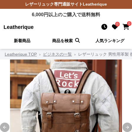
レザーリュック
専門通販サイト
Leatherique
6,000
円以上のご購入で送料無料
0
0
Leatherique
新着商品
商品を検索
人気ランキング
Leatherique TOP
›
ビジネスの一覧
›
レザーリュック 男性用革製 
Previous slide
Ne