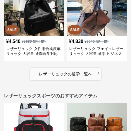
SALE
SALE
¥
4,540
¥
4,830
¥
5680
(割引前)
¥
6040
(割引前)
レザーリュック 女性用合成皮革
レザーリュック フェイクレザー
リュック 大容量 通勤通学対応
リュック 大容量 通学 ビジネス
多機能
›
レザーリュック
の
通学
一覧へ
レザーリュックスポーツのおすすめアイテム