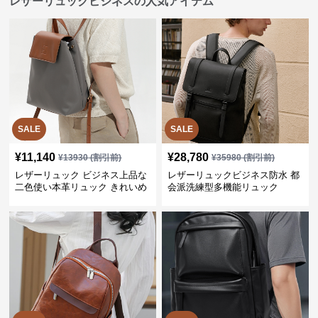
レザーリュックビジネスの人気アイテム
SALE
SALE
¥
11,140
¥
28,780
¥
13930
(割引前)
¥
35980
(割引前)
レザーリュック ビジネス上品な
レザーリュックビジネス防水 都
二色使い本革リュック きれいめ
会派洗練型多機能リュック
通勤バッグ