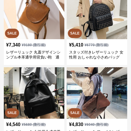
SALE
SALE
¥
7,340
¥
5,410
¥
9180
(割引前)
¥
6770
(割引前)
レザーリュック 丸蓋デザインシ
スタッズ付きレザーリュック 女
ンプル本革通学用背負い鞄 通
性用 おしゃれな小さめバッグ
学
SALE
SALE
¥
4,540
¥
4,830
¥
5680
(割引前)
¥
6040
(割引前)