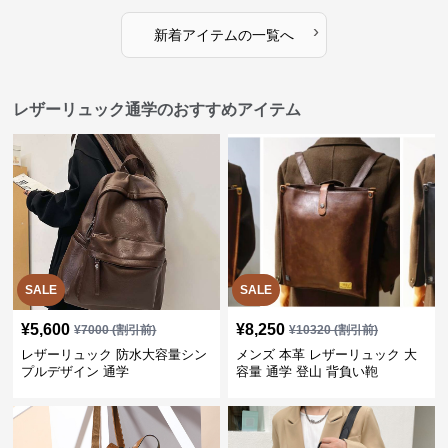
›
新着アイテムの一覧へ
レザーリュック通学のおすすめアイテム
SALE
SALE
¥
5,600
¥
8,250
¥
7000
(割引前)
¥
10320
(割引前)
レザーリュック 防水大容量シン
メンズ 本革 レザーリュック 大
プルデザイン 通学
容量 通学 登山 背負い鞄