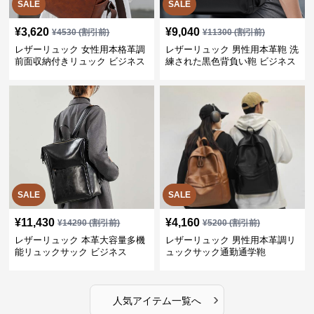
SALE
SALE
¥
3,620
¥
9,040
¥
4530
(割引前)
¥
11300
(割引前)
レザーリュック 女性用本格革調
レザーリュック 男性用本革鞄 洗
前面収納付きリュック ビジネス
練された黒色背負い鞄 ビジネス
SALE
SALE
¥
11,430
¥
4,160
¥
14290
(割引前)
¥
5200
(割引前)
レザーリュック 本革大容量多機
レザーリュック 男性用本革調リ
能リュックサック ビジネス
ュックサック通勤通学鞄
›
人気アイテム一覧へ