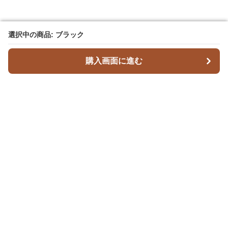
選択中の商品: ブラック
選択中の商品: ブラック
購入画面に進む
購入画面に進む
Leatherique
について
利用規約