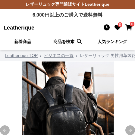
レザーリュック
専門通販サイト
Leatherique
6,000
円以上のご購入で送料無料
0
0
Leatherique
新着商品
商品を検索
人気ランキング
Leatherique TOP
›
ビジネスの一覧
›
レザーリュック 男性用革製
Previous slide
Ne