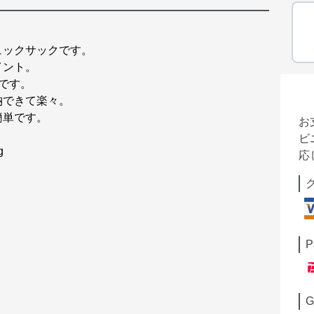
ュックサックです。
イント。
実です。
納できて楽々。
簡単です。
お
ビ
g
応
P
G