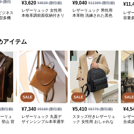
0
(割引
¥
3,620
¥
9,040
¥
4530
(割引前)
¥
11300
(割引前)
¥
11,
レザーリュック 女性用
レザーリュック 男性用
ビジネス
レザ
本格革調前面収納付きリ
本革鞄 洗練された黒色
型多機
容量
ュック ビジネス
背負い鞄 ビジネス
ク ビ
めアイテム
SALE
SALE
SALE
¥
7,340
¥
5,410
¥
4,5
(割引前)
¥
9180
(割引前)
¥
6770
(割引前)
ザーリュ
レザーリュック 丸蓋デ
スタッズ付きレザーリュ
レザ
 登山 背
ザインシンプル本革通学
ック 女性用 おしゃれな
合成
用背負い鞄 通学
小さめバッグ
量 通