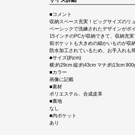
サイズ詳細
■コメント
収納スペース充実！ビッグサイズのリ
ベーシックで洗練されたデザインがポ
15インチのPCが収納できて、収納充
前ポケットも大きめの細かいものが収
防水加工されているため、お手入れも
■サイズ(約cm)
横:約29cm 縦:約43cm マチ:約13cm 900
■カラー
画像に記載
■素材
ポリエステル、合成皮革
■裏地
なし
■内ポケット
あり