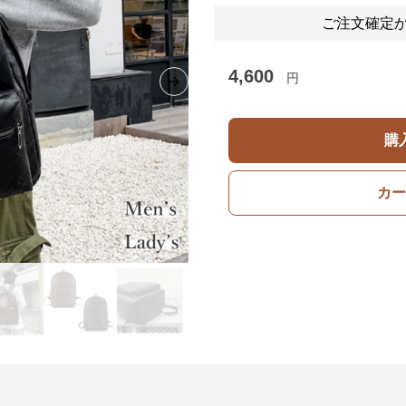
ご注文確定か
4,600
円
Next slide
購
カー