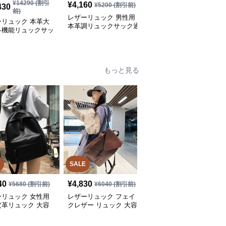
¥
14290
(割引
¥
19650
(割引
¥
4,160
¥
5200
(割引前)
430
¥
15,720
前)
前)
レザーリュック 男性用
ーリュック 本革大
レザーリュック ビジネ
本革調リュックサック通
多機能リュックサッ
ス男性用本革都市型多機
勤通学鞄
ジネス
能リュック
もっと見る
SALE
40
¥
4,830
¥
6,450
(税込)
¥
5680
(割引前)
¥
6040
(割引前)
ーリュック 女性用
レザーリュック フェイ
レザーリュック ふわふ
皮革リュック 大容
クレザー リュック 大容
わポンポン付きレザー調
勤通学対応
量 通学 ビジネス 多機能
リュックサック