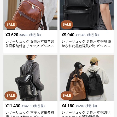
SALE
SALE
¥
3,620
¥
9,040
¥
4530
(割引前)
¥
11300
(割引前)
レザーリュック 女性用本格革調
レザーリュック 男性用本革鞄 洗
前面収納付きリュック ビジネス
練された黒色背負い鞄 ビジネス
SALE
SALE
¥
11,430
¥
4,160
¥
14290
(割引前)
¥
5200
(割引前)
レザーリュック 本革大容量多機
レザーリュック 男性用本革調リ
能リュックサック ビジネス
ュックサック通勤通学鞄