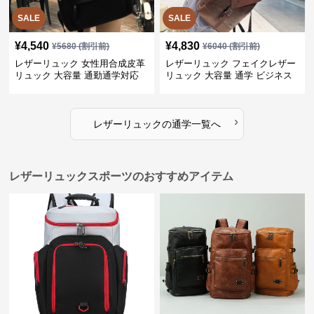
SALE
SALE
¥
4,540
¥
4,830
¥
5680
(割引前)
¥
6040
(割引前)
レザーリュック 女性用合成皮革
レザーリュック フェイクレザー
リュック 大容量 通勤通学対応
リュック 大容量 通学 ビジネス
多機能
›
レザーリュック
の
通学
一覧へ
レザーリュックスポーツのおすすめアイテム