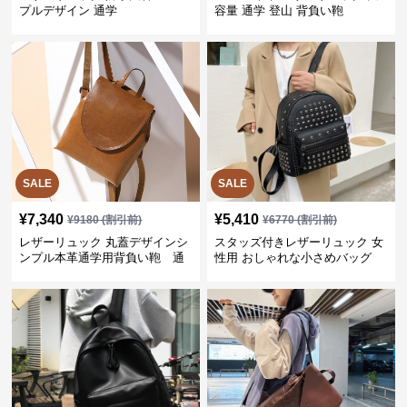
プルデザイン 通学
容量 通学 登山 背負い鞄
SALE
SALE
¥
7,340
¥
5,410
¥
9180
(割引前)
¥
6770
(割引前)
レザーリュック 丸蓋デザインシ
スタッズ付きレザーリュック 女
ンプル本革通学用背負い鞄 通
性用 おしゃれな小さめバッグ
学