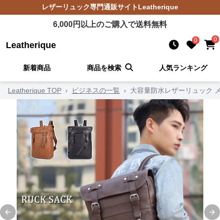
レザーリュック
専門通販サイト
Leatherique
6,000
円以上のご購入で送料無料
0
0
Leatherique
新着商品
商品を検索
人気ランキング
Leatherique TOP
›
ビジネスの一覧
›
大容量防水レザーリュック 
Previous slide
Ne