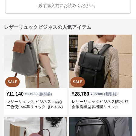
必ず購入前にお読みください。
レザーリュックビジネスの人気アイテム
SALE
SALE
¥
11,140
¥
28,780
¥
13930
(割引前)
¥
35980
(割引前)
レザーリュック ビジネス上品な
レザーリュックビジネス防水 都
二色使い本革リュック きれいめ
会派洗練型多機能リュック
通勤バッグ