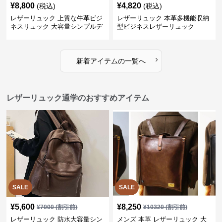
¥
8,800
¥
4,820
(税込)
(税込)
レザーリュック 上質な牛革ビジ
レザーリュック 本革多機能収納
ネスリュック 大容量シンプルデ
型ビジネスレザーリュック
ザイン
›
新着アイテムの一覧へ
レザーリュック通学のおすすめアイテム
SALE
SALE
¥
5,600
¥
8,250
¥
7000
(割引前)
¥
10320
(割引前)
レザーリュック 防水大容量シン
メンズ 本革 レザーリュック 大