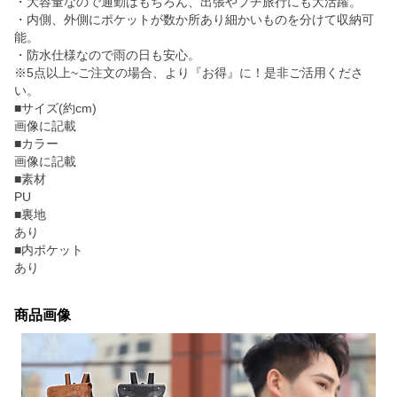
・大容量なので通勤はもちろん、出張やプチ旅行にも大活躍。
・内側、外側にポケットが数か所あり細かいものを分けて収納可
能。
・防水仕様なので雨の日も安心。
※5点以上~ご注文の場合、より『お得』に！是非ご活用くださ
い。
■サイズ(約cm)
画像に記載
■カラー
画像に記載
■素材
PU
■裏地
あり
■内ポケット
あり
商品画像