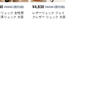
40
¥
4,830
¥
6,450
(税込)
¥
5680
(割引前)
¥
6040
(割引前)
ーリュック 女性用
レザーリュック フェイ
レザーリュック ふわふ
皮革リュック 大容
クレザー リュック 大容
わポンポン付きレザー調
勤通学対応
量 通学 ビジネス 多機能
リュックサック