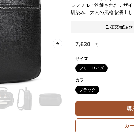
シンプルで洗練されたデザイ
馴染み、大人の風格を演出し
ご注文確定か
7,630
円
Next slide
サイズ
フリーサイズ
カラー
ブラック
購
カー