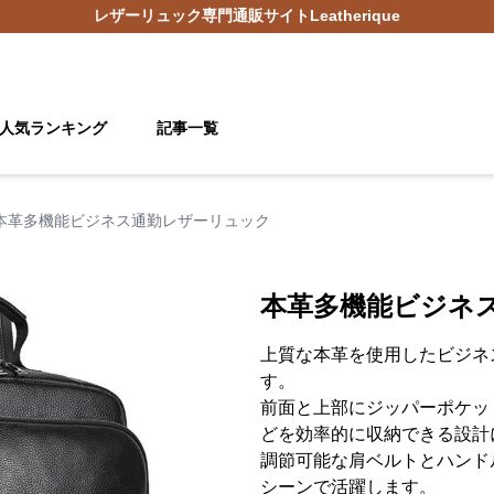
レザーリュック
専門通販サイト
Leatherique
人気ランキング
記事一覧
本革多機能ビジネス通勤レザーリュック
本革多機能ビジネ
上質な本革を使用したビジネ
す。
前面と上部にジッパーポケッ
どを効率的に収納できる設計
調節可能な肩ベルトとハンド
シーンで活躍します。