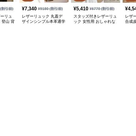
¥
7,340
¥
5,410
¥
4,5
(割引前)
¥
9180
(割引前)
¥
6770
(割引前)
ザーリュ
レザーリュック 丸蓋デ
スタッズ付きレザーリュ
レザ
 登山 背
ザインシンプル本革通学
ック 女性用 おしゃれな
合成
用背負い鞄 通学
小さめバッグ
量 通