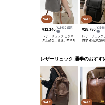
SALE
SALE
¥
13930
(割引
¥
3598
¥
11,140
¥
28,780
前)
前)
レザーリュック ビジネ
レザーリュック
ス上品な二色使い本革リ
防水 都会派洗練
ュック きれいめ通勤バ
能リュック
ッグ
レザーリュック
通学
のおすす
SALE
SALE