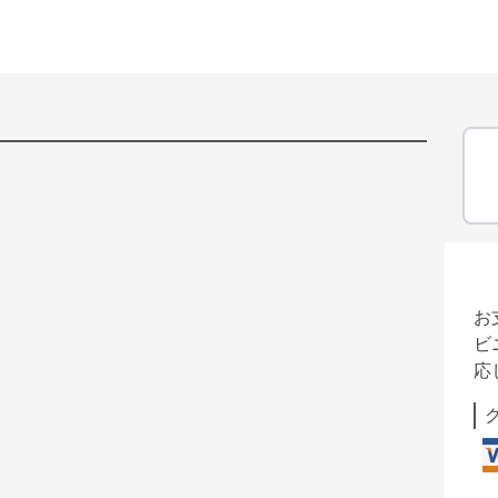
お
ビ
応