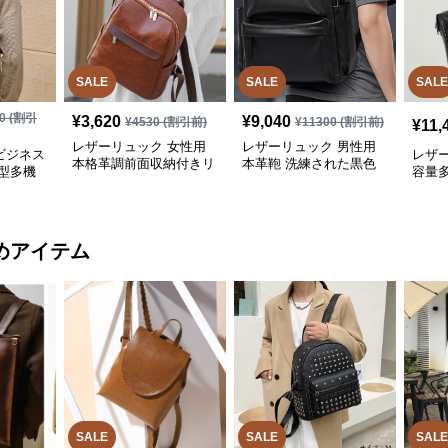
SALE
SALE
SALE
0
(割引
¥
3,620
¥
9,040
¥
4530
(割引前)
¥
11300
(割引前)
¥
11,
レザーリュック 女性用
レザーリュック 男性用
ビジネス
レザ
本格革調前面収納付きリ
本革鞄 洗練された黒色
型多機
容量
ュック ビジネス
背負い鞄 ビジネス
ク ビ
めアイテム
SALE
SALE
SALE