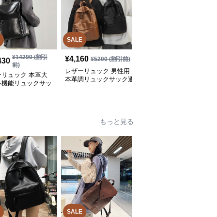
SALE
SALE
¥
14290
(割引
¥
19650
(割引
¥
4,160
¥
5200
(割引前)
430
¥
15,720
前)
前)
レザーリュック 男性用
ーリュック 本革大
レザーリュック ビジネ
本革調リュックサック通
多機能リュックサッ
ス男性用本革都市型多機
勤通学鞄
ジネス
能リュック
もっと見る
SALE