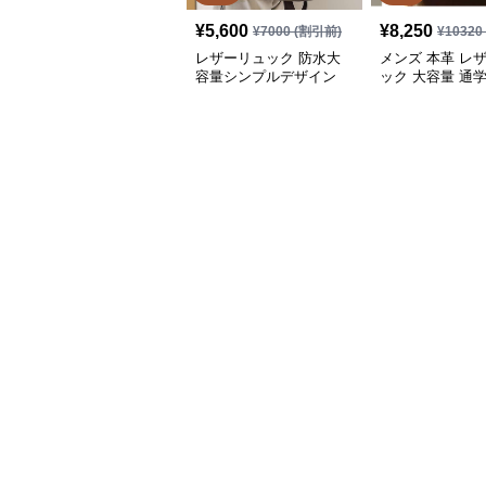
¥
5,600
¥
8,250
¥
7000
(割引前)
¥
10320
レザーリュック 防水大
メンズ 本革 レ
容量シンプルデザイン
ック 大容量 通学
通学
負い鞄