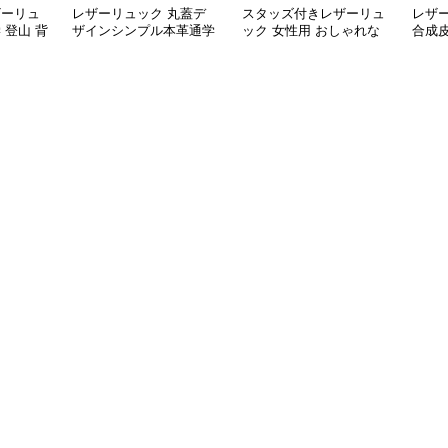
ザーリュ
レザーリュック 丸蓋デ
スタッズ付きレザーリュ
レザ
 登山 背
ザインシンプル本革通学
ック 女性用 おしゃれな
合成
用背負い鞄 通学
小さめバッグ
量 通