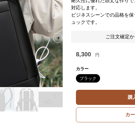
耐久性に優れた頑丈な作りで
対応します。
ビジネスシーンでの品格を保
ュックです。
ご注文確定か
Next slide
8,300
円
カラー
ブラック
購
カー