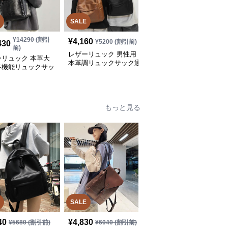
SALE
SALE
¥
14290
(割引
¥
19650
(割引
¥
4,160
¥
5200
(割引前)
430
¥
15,720
前)
前)
レザーリュック 男性用
ーリュック 本革大
レザーリュック ビジネ
本革調リュックサック通
多機能リュックサッ
ス男性用本革都市型多機
勤通学鞄
ジネス
能リュック
もっと見る
SALE
40
¥
4,830
¥
6,450
(税込)
¥
5680
(割引前)
¥
6040
(割引前)