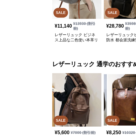
SALE
SALE
¥
13930
(割引
¥
3598
¥
11,140
¥
28,780
前)
前)
レザーリュック ビジネ
レザーリュック
ス上品な二色使い本革リ
防水 都会派洗練
ュック きれいめ通勤バ
能リュック
ッグ
レザーリュック
通学
のおすす
SALE
SALE
¥
5,600
¥
8,250
¥
7000
(割引前)
¥
10320