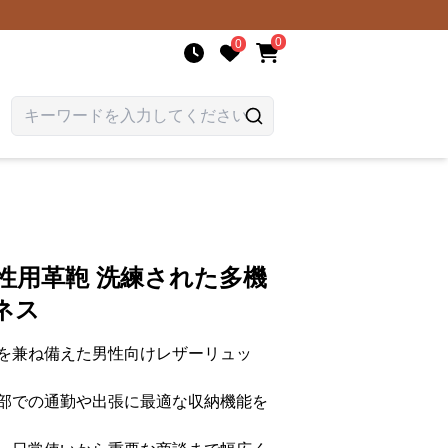
0
0
性用革鞄 洗練された多機
ネス
を兼ね備えた男性向けレザーリュッ
部での通勤や出張に最適な収納機能を