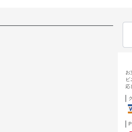
お
ビ
応
P