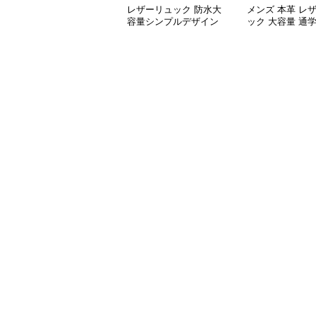
レザーリュック 防水大
メンズ 本革 レ
容量シンプルデザイン
ック 大容量 通学
通学
負い鞄