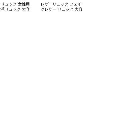
ーリュック 女性用
レザーリュック フェイ
レザーリュック ふわふ
皮革リュック 大容
クレザー リュック 大容
わポンポン付きレザー調
勤通学対応
量 通学 ビジネス 多機能
リュックサック