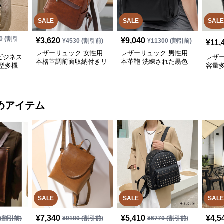
SALE
SALE
SALE
0
(割引
¥
3,620
¥
9,040
¥
4530
(割引前)
¥
11300
(割引前)
¥
11,
レザーリュック 女性用
レザーリュック 男性用
ビジネス
レザ
本格革調前面収納付きリ
本革鞄 洗練された黒色
型多機
容量
ュック ビジネス
背負い鞄 ビジネス
ク ビ
めアイテム
SALE
SALE
SALE
¥
7,340
¥
5,410
¥
4,5
(割引前)
¥
9180
(割引前)
¥
6770
(割引前)