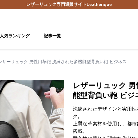
レザーリュック
専門通販サイト
Leatherique
人気ランキング
記事一覧
レザーリュック 男性用革鞄 洗練された多機能型背負い鞄 ビジネス
レザーリュック 男
能型背負い鞄 ビジ
洗練されたデザインと実用性
ク。
上質な革素材を使用し、都市
搭載。