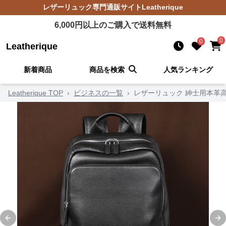
レザーリュック
専門通販サイト
Leatherique
6,000
円以上のご購入で送料無料
0
0
Leatherique
新着商品
商品を検索
人気ランキング
Leatherique TOP
›
ビジネスの一覧
›
レザーリュック 紳士用本革
Previous slide
Ne