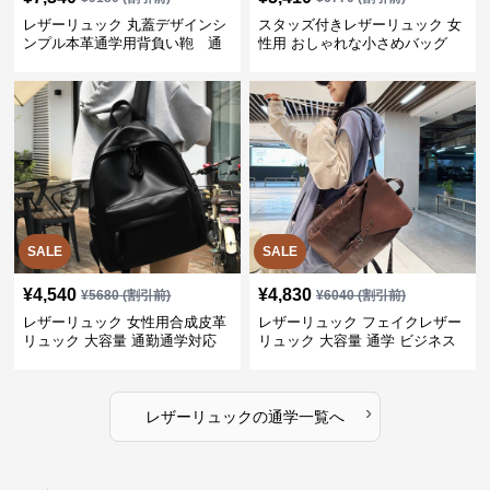
レザーリュック 丸蓋デザインシ
スタッズ付きレザーリュック 女
ンプル本革通学用背負い鞄 通
性用 おしゃれな小さめバッグ
学
SALE
SALE
¥
4,540
¥
4,830
¥
5680
(割引前)
¥
6040
(割引前)
レザーリュック 女性用合成皮革
レザーリュック フェイクレザー
リュック 大容量 通勤通学対応
リュック 大容量 通学 ビジネス
多機能
›
レザーリュック
の
通学
一覧へ