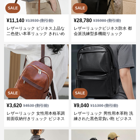
SALE
SALE
¥
11,140
¥
28,780
¥
13930
(割引前)
¥
35980
(割引前)
レザーリュック ビジネス上品な
レザーリュックビジネス防水 都
二色使い本革リュック きれいめ
会派洗練型多機能リュック
通勤バッグ
SALE
SALE
¥
3,620
¥
9,040
¥
4530
(割引前)
¥
11300
(割引前)
レザーリュック 女性用本格革調
レザーリュック 男性用本革鞄 洗
前面収納付きリュック ビジネス
練された黒色背負い鞄 ビジネス