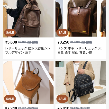
SALE
SALE
¥
5,600
¥
8,250
¥
7000
(割引前)
¥
10320
(割引前)
レザーリュック 防水大容量シン
メンズ 本革 レザーリュック 大
プルデザイン 通学
容量 通学 登山 背負い鞄
SALE
SALE
¥
7,340
¥
5,410
¥
9180
(割引前)
¥
6770
(割引前)