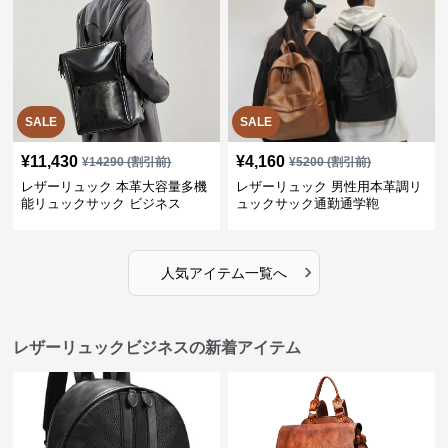
SALE
SALE
¥
11,430
¥
4,160
¥
14290
(割引前)
¥
5200
(割引前)
レザーリュック 本革大容量多機
レザーリュック 男性用本革調リ
能リュックサック ビジネス
ュックサック通勤通学鞄
›
人気アイテム一覧へ
レザーリュックビジネスの新着アイテム