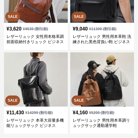
SALE
SALE
¥
3,620
¥
9,040
¥
4530
(割引前)
¥
11300
(割引前)
レザーリュック 女性用本格革調
レザーリュック 男性用本革鞄 洗
前面収納付きリュック ビジネス
練された黒色背負い鞄 ビジネス
SALE
SALE
¥
11,430
¥
4,160
¥
14290
(割引前)
¥
5200
(割引前)
レザーリュック 本革大容量多機
レザーリュック 男性用本革調リ
能リュックサック ビジネス
ュックサック通勤通学鞄