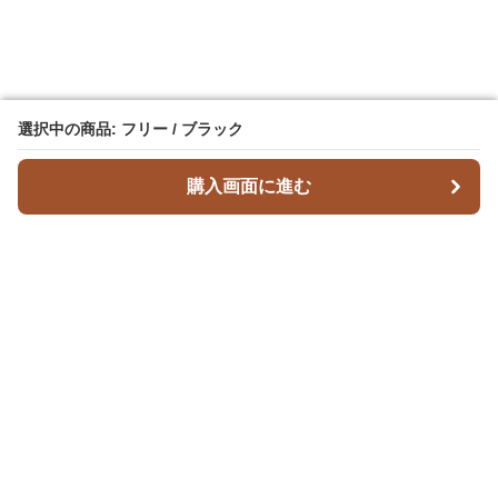
選択中の商品: フリー / ブラック
選択中の商品: フリー / ブラック
購入画面に進む
購入画面に進む
Leatherique
について