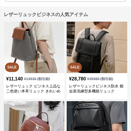
レザーリュックビジネスの人気アイテム
SALE
SALE
¥
11,140
¥
28,780
¥
13930
(割引前)
¥
35980
(割引前)
レザーリュック ビジネス上品な
レザーリュックビジネス防水 都
二色使い本革リュック きれいめ
会派洗練型多機能リュック
通勤バッグ