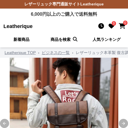
レザーリュック
専門通販サイト
Leatherique
6,000
円以上のご購入で送料無料
0
0
Leatherique
新着商品
商品を検索
人気ランキング
Leatherique TOP
›
ビジネスの一覧
›
レザーリュック本革製 復古調
Previous slide
Ne