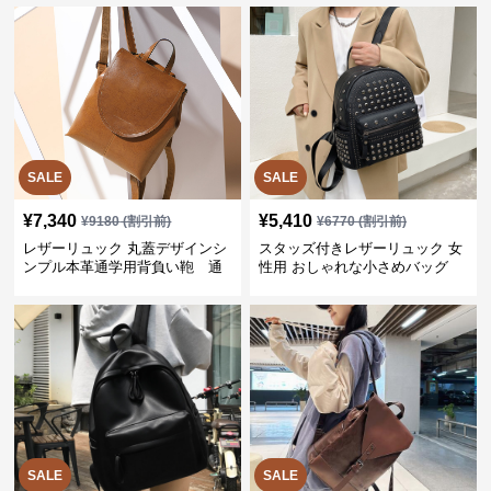
SALE
SALE
¥
7,340
¥
5,410
¥
9180
(割引前)
¥
6770
(割引前)
レザーリュック 丸蓋デザインシ
スタッズ付きレザーリュック 女
ンプル本革通学用背負い鞄 通
性用 おしゃれな小さめバッグ
学
SALE
SALE