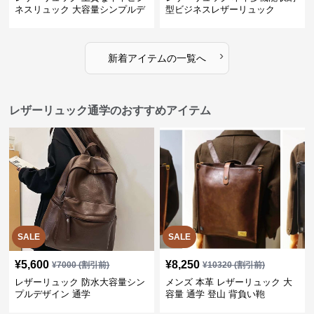
ネスリュック 大容量シンプルデ
型ビジネスレザーリュック
ザイン
›
新着アイテムの一覧へ
レザーリュック通学のおすすめアイテム
SALE
SALE
¥
5,600
¥
8,250
¥
7000
(割引前)
¥
10320
(割引前)
レザーリュック 防水大容量シン
メンズ 本革 レザーリュック 大
プルデザイン 通学
容量 通学 登山 背負い鞄