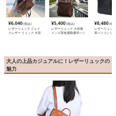
¥
6,040
¥
5,400
¥
8,480
(税込)
(税込)
(税込
レザーリュック フェイ
レザーリュック 大容量
レザーリュック
クレザー リュック 大容
メンズ茶色通勤通学バッ
革パソコンリュ
量 通学 ビジネス 多機能
グ ビジネス
能性抜群レザー
ック ビジネス
大人の上品カジュアルに！レザーリュックの
魅力