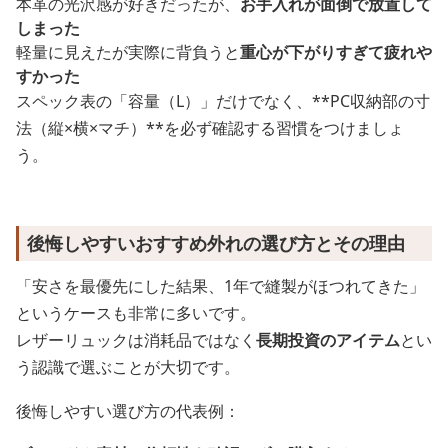
本革の光沢感が好きだったが、
お手入れが面倒で放置して
しまった
軽量に見えたが実際に背負うと
重心が下がりすぎて疲れや
すかった
スペック表の「容量（L）」だけでなく、**PC収納部の寸
法（縦×横×マチ）**を必ず確認する習慣をつけましょ
う。
後悔しやすいおすすめ外れの選び方とその理由
「安さを最優先にした結果、1年で縫製がほつれてきた」
というケースも非常に多いです。
レザーリュックは消耗品ではなく
長期投資のアイテム
とい
う認識で選ぶことが大切です。
後悔しやすい選び方の代表例：