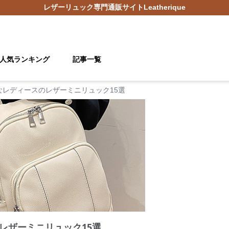
レザーリュック
専門通販サイト
Leatherique
人気ランキング
記事一覧
なレディースのレザーミニリュック15選
レザーミニリュック15選