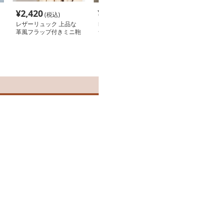
¥
2,420
¥
5,940
¥
3,620
(税込)
(税込)
(税込
レザーリュック 上品な
レザーリュック 上品フ
レザーリュック
革風フラップ付きミニ鞄
ラップ式革製小型背負い
な合成皮革二通
ビジネス
鞄 ビジネス
ュック 通学