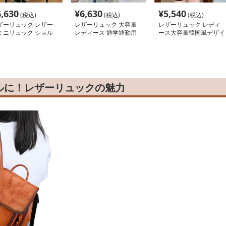
6,630
¥
6,630
¥
5,540
(税込)
(税込)
(税込)
ザーリュック レザー
レザーリュック 大容量
レザーリュック レディ
ミニリュック ショル
レディース 通学通勤用
ース大容量韓国風デザイ
ーバッグ 二通り使用
ン 通学
学
ルに！レザーリュックの魅力