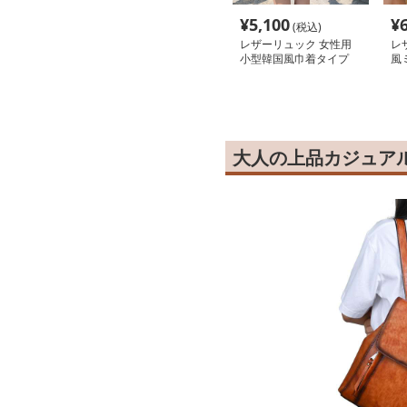
¥
5,100
¥
(税込)
レザーリュック 女性用
レ
小型韓国風巾着タイプ
風
通学
ダ
通
大人の上品カジュア