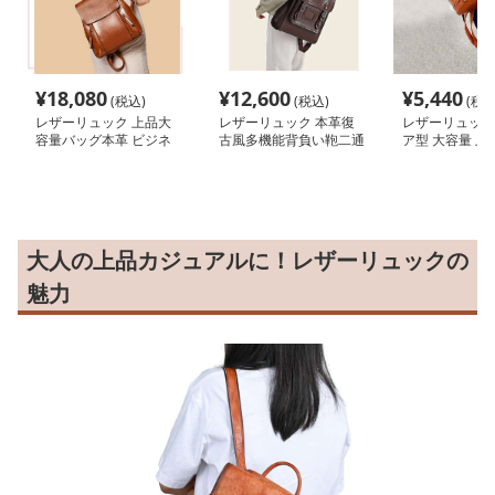
¥
18,080
¥
12,600
¥
5,440
(税込)
(税込)
(税込
レザーリュック 上品大
レザーリュック 本革復
レザーリュック
容量バッグ本革 ビジネ
古風多機能背負い鞄二通
ア型 大容量 上
ス
り使用可能 ビジネス
大人の上品カジュアルに！レザーリュックの
魅力