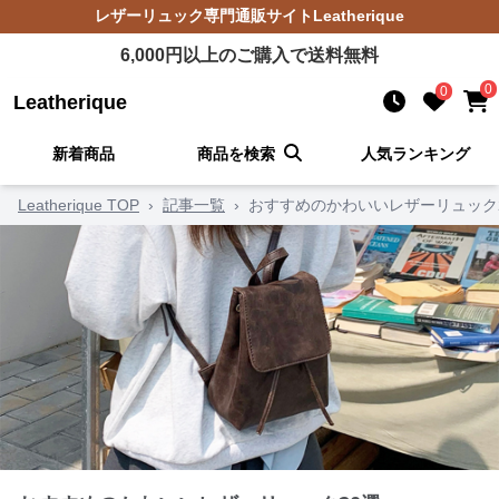
レザーリュック
専門通販サイト
Leatherique
6,000
円以上のご購入で送料無料
0
0
Leatherique
新着商品
商品を検索
人気ランキング
Leatherique TOP
›
記事一覧
›
おすすめのかわいいレザーリュック