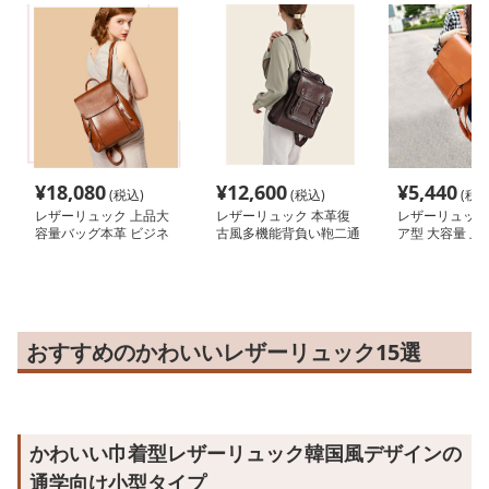
¥
18,080
¥
12,600
¥
5,440
(税込)
(税込)
(税込
レザーリュック 上品大
レザーリュック 本革復
レザーリュック
容量バッグ本革 ビジネ
古風多機能背負い鞄二通
ア型 大容量 上
ス
り使用可能 ビジネス
おすすめのかわいいレザーリュック15選
かわいい巾着型レザーリュック韓国風デザインの
通学向け小型タイプ