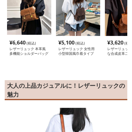
¥
6,640
¥
5,100
¥
3,620
(税込)
(税込)
(税込
レザーリュック 本革風
レザーリュック 女性用
レザーリュック
多機能ショルダーバッグ
小型韓国風巾着タイプ
な合成皮革二通
ビジネス
通学
ュック 通学
大人の上品カジュアルに！レザーリュックの
魅力