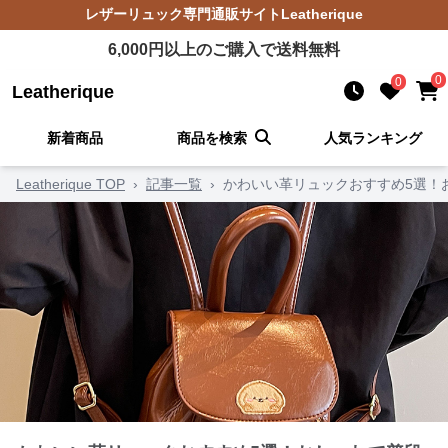
レザーリュック
専門通販サイト
Leatherique
6,000
円以上のご購入で送料無料
0
0
Leatherique
新着商品
商品を検索
人気ランキング
Leatherique TOP
›
記事一覧
›
かわいい革リュックおすすめ5選！