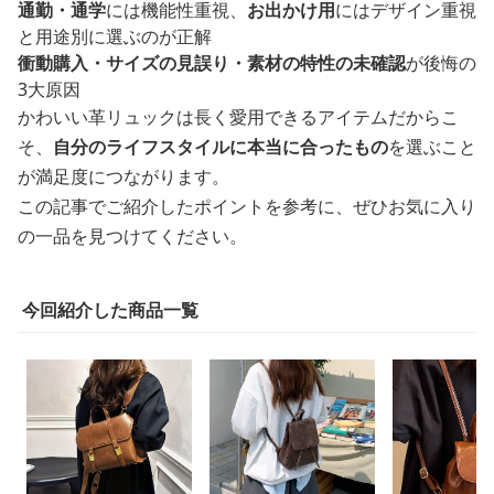
通勤・通学
には機能性重視、
お出かけ用
にはデザイン重視
と用途別に選ぶのが正解
衝動購入・サイズの見誤り・素材の特性の未確認
が後悔の
3大原因
かわいい革リュックは長く愛用できるアイテムだからこ
そ、
自分のライフスタイルに本当に合ったもの
を選ぶこと
が満足度につながります。
この記事でご紹介したポイントを参考に、ぜひお気に入り
の一品を見つけてください。
今回紹介した商品一覧