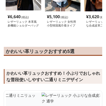
¥
6,640
¥
5,100
¥
3,620
(税込)
(税込)
(税込
レザーリュック 本革風
レザーリュック 女性用
レザーリュック
多機能ショルダーバッグ
小型韓国風巾着タイプ
な合成皮革二通
ビジネス
通学
ュック 通学
かわいい革リュックおすすめ5選
かわいい革リュックおすすめ！小ぶりでおしゃれ
な普段使いしやすい二通りミニデザイン