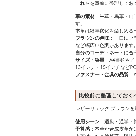
これらを事前に整理してお
革の素材
：牛革・馬革・山
す。
本革は経年変化を楽しめる
ブラウンの色味
：一口にブ
など幅広い色調があります
自分のコーディネートに合
サイズ・容量
：A4書類や
13インチ・15インチなど
ファスナー・金具の品質
：
比較前に整理しておく
レザーリュック ブラウン
使用シーン
：通勤・通学・
予算感
：本革か合成皮革か
本革は中〜高価格帯、PU