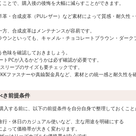
くことで、購入後の後悔を大幅に減らすことができます。
羊革・合成皮革（PUレザー）など素材によって質感・耐久性
一方、合成皮革はメンテナンスが容易です。
ラウンといっても、キャメル・チョコレートブラウン・ダーク
。
う色味を確認しておきましょう。
ノートPCが入るかどうかは必ず確認が必要です。
PCスリーブのサイズも要チェックです。
YKKファスナーや真鍮製金具など、素材との統一感と耐久性を
べき前提条件
を購入する前に、以下の前提条件を自分自身で整理しておくこと
旅行・休日のカジュアル使いなど、主な用途を明確にする
によって価格帯が大きく変わります。
レザーはリーズナブルな価格帯が中心です