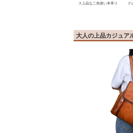
ス上品な二色使い本革リ
ク
ュック きれいめ通勤バ
量
ッグ
大人の上品カジュア