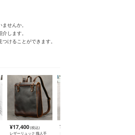
いませんか。
紹介します。
見つけることができます。
¥
17,400
¥
5,440
¥
4,480
(税込)
(税込)
(税込
レザーリュック 職人手
レザーリュック スクエ
レザーリュック