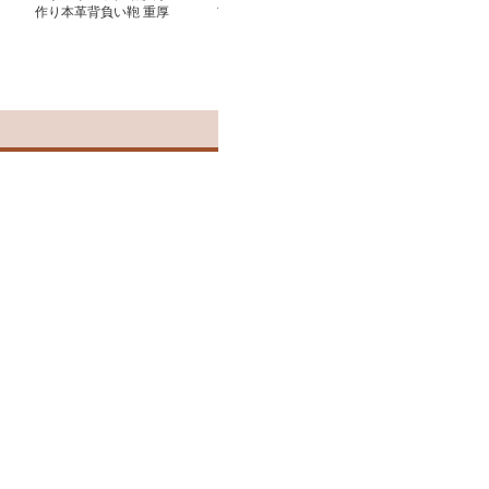
作り本革背負い鞄 重厚
ア型 大容量 上品 通学
レザー調リュッ
感溢れるダークブラウン
男女兼用 通勤
ビジネス