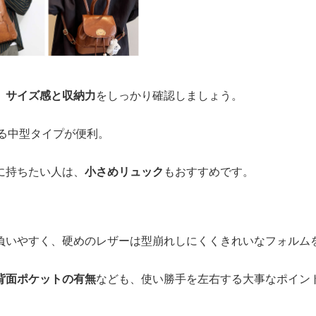
、
サイズ感と収納力
をしっかり確認しましょう。
入る中型タイプが便利。
に持ちたい人は、
小さめリュック
もおすすめです。
。
負いやすく、硬めのレザーは型崩れしにくくきれいなフォルム
背面ポケットの有無
なども、使い勝手を左右する大事なポイン