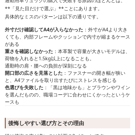
通勤用革リュックの購入で失敗する原因のほとんどは、
**「見た目だけで選ぶ」**ことにあります。
具体的なミスのパターンは以下の通りです。
外寸だけ確認してA4が入らなかった
：外寸がA4より大き
くても、内部フレームやクッションで内寸が縮まるケース
がある
重さを確認しなかった
：本革製で容量が大きいモデルは、
荷物を入れると1.5kg以上になることも。
通勤時の肩・腰への負担が深刻になる
開口部の広さを見落とした
：ファスナーの開き幅が狭い
と、A4ファイルを取り出すたびにストレスを感じる
色選びを失敗した
：「黒は地味かも」とブラウンやワイン
を選んだものの、職場コーデに合わせにくかったというケ
ースも
後悔しやすい選び方とその理由