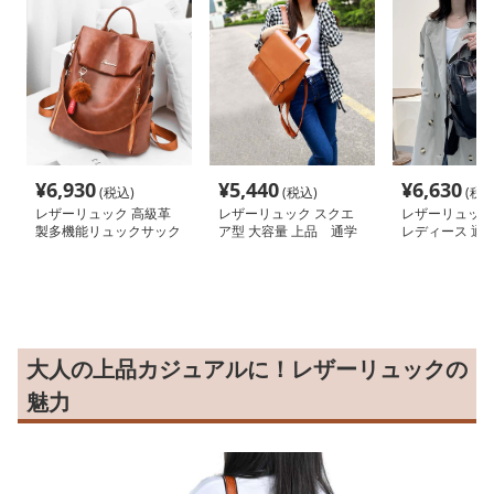
¥
6,930
¥
5,440
¥
6,630
(税込)
(税込)
(税込
レザーリュック 高級革
レザーリュック スクエ
レザーリュック
製多機能リュックサック
ア型 大容量 上品 通学
レディース 通
大人の上品カジュアルに！レザーリュックの
魅力