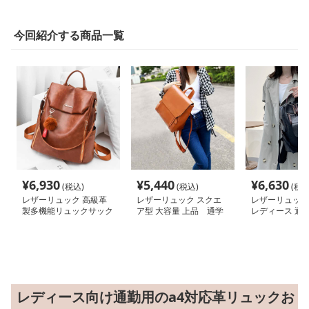
今回紹介する商品一覧
¥
6,930
¥
5,440
¥
6,630
(税込)
(税込)
(税込
レザーリュック 高級革
レザーリュック スクエ
レザーリュック
製多機能リュックサック
ア型 大容量 上品 通学
レディース 通
レディース向け通勤用のa4対応革リュックお