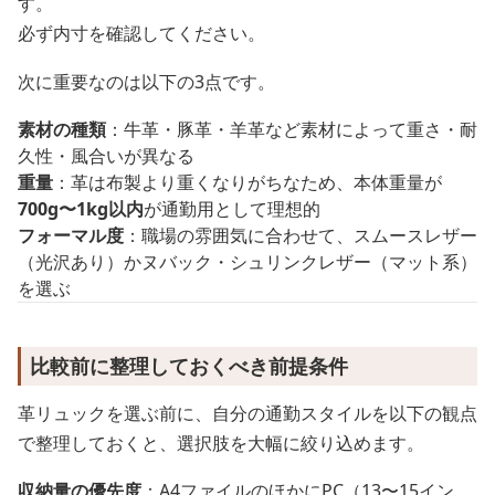
す。
必ず内寸を確認してください。
次に重要なのは以下の3点です。
素材の種類
：牛革・豚革・羊革など素材によって重さ・耐
久性・風合いが異なる
重量
：革は布製より重くなりがちなため、本体重量が
700g〜1kg以内
が通勤用として理想的
フォーマル度
：職場の雰囲気に合わせて、スムースレザー
（光沢あり）かヌバック・シュリンクレザー（マット系）
を選ぶ
比較前に整理しておくべき前提条件
革リュックを選ぶ前に、自分の通勤スタイルを以下の観点
で整理しておくと、選択肢を大幅に絞り込めます。
収納量の優先度
：A4ファイルのほかにPC（13〜15イン