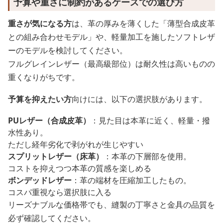
予算や重さに制約があるケースでの選び方
重さが気になる方
は、革の厚みを薄くした「薄型合成皮革
との組み合わせモデル」や、軽量加工を施したソフトレザ
ーのモデルを検討してください。
フルグレインレザー（最高級部位）は耐久性は高いものの
重くなりがちです。
予算を抑えたい方
向けには、以下の選択肢があります。
PUレザー（合成皮革）
：見た目は本革に近く、軽量・撥
水性あり。
ただし経年劣化で剥がれが生じやすい
スプリットレザー（床革）
：本革の下層部を使用。
コストを抑えつつ本革の質感を楽しめる
ボンデッドレザー
：革の端材を圧縮加工したもの。
コスパ重視なら選択肢に入る
リーズナブルな価格帯でも、縫製の丁寧さと金具の品質を
必ず確認してください。