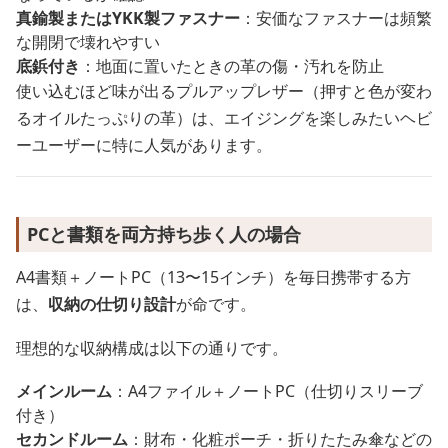
真鍮製またはYKK製ファスナー
：安価なファスナーは頻繁
な開閉で壊れやすい
底鋲付き
：地面に置いたときの革の傷・汚れを防止
使い込むほど味が出るプルアップレザー（押すと色が変わ
るオイルたっぷりの革）は、エイジングを楽しみたいヘビ
ーユーザーに特に人気があります。
PCと書類を両方持ち歩く人の場合
A4書類＋ノートPC（13〜15インチ）を毎日携帯する方
は、
収納の仕切り設計
が命です。
理想的な収納構成は以下の通りです。
メインルーム
：A4ファイル＋ノートPC（仕切りスリーブ
付き）
セカンドルーム
：財布・化粧ポーチ・折りたたみ傘などの