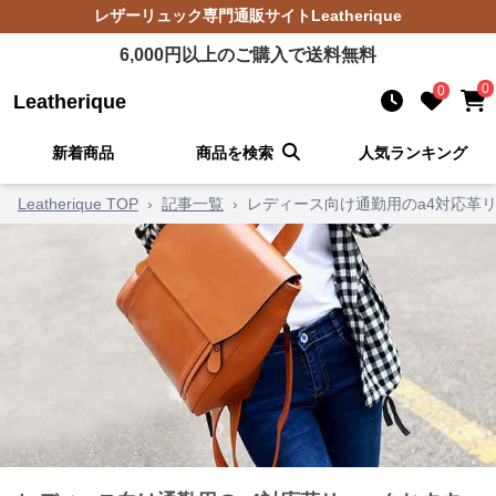
レザーリュック
専門通販サイト
Leatherique
6,000
円以上のご購入で送料無料
0
0
Leatherique
新着商品
商品を検索
人気ランキング
Leatherique TOP
›
記事一覧
›
レディース向け通勤用のa4対応革